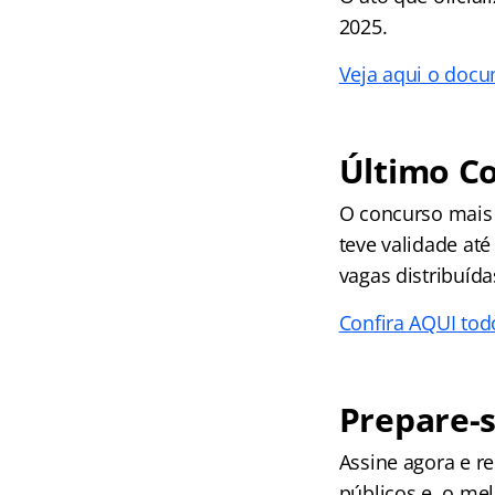
2025.
Veja aqui o docu
Último C
O concurso mais 
teve validade at
vagas distribuída
Confira AQUI tod
Prepare-s
Assine agora e 
públicos e, o me