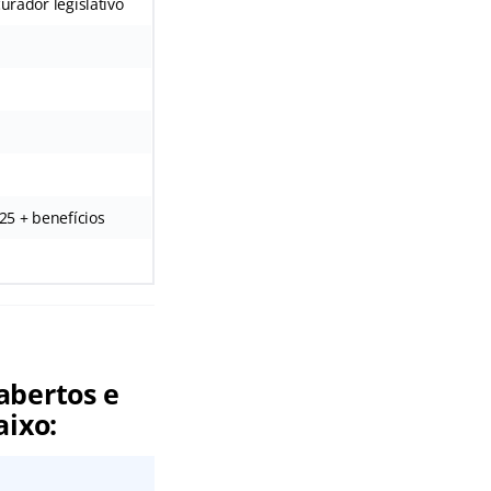
curador legislativo
,25 + benefícios
abertos e
aixo: