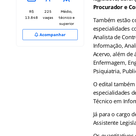
Procurador e Con
R$
225
Médio,
13.848
vagas
técnico e
Também estão c
superior
especialidades c
Acompanhar
Analista de Contr
Informação, Anal
Acervo, além de 
Enfermagem, Enge
Psiquiatria, Publ
O edital também 
especialidades d
Técnico em Infor
Já para o cargo 
Assistente Legisl
Os quantitativos