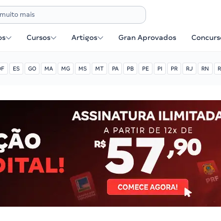
os
Cursos
Artigos
Gran Aprovados
Concurse
DF
ES
GO
MA
MG
MS
MT
PA
PB
PE
PI
PR
RJ
RN
R