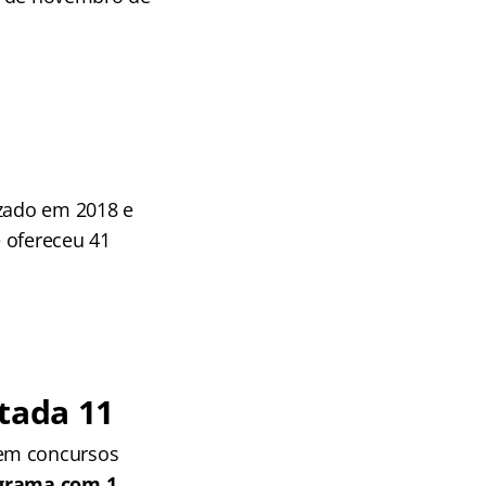
izado em 2018 e
 ofereceu 41
tada 11
 em concursos
grama com 1