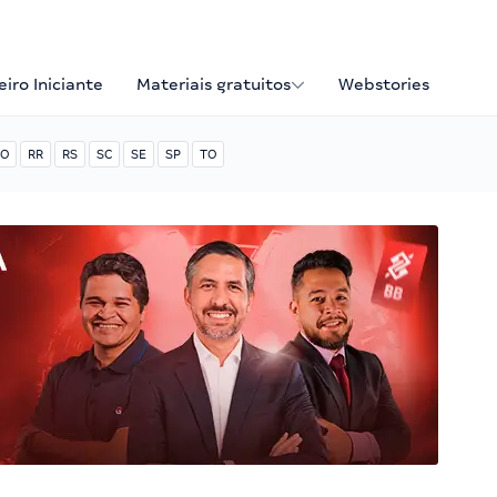
iro Iniciante
Materiais gratuitos
Webstories
O
RR
RS
SC
SE
SP
TO