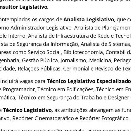
sultor Legislativo.
ontemplados os cargos de
Analista Legislativo
, que 
omo Administrador Legislativo, Analista de Planejame
ole Interno, Analista de Infraestrutura de Rede e Tecno
ista de Segurança da Informação, Analista de Sistemas,
áreas como Serviço Social, Biblioteconomia, Contabili
nharia, Gestão Pública, Jornalismo, Medicina, Pedagog
icidade, Relações Públicas, Cerimonial e Revisão de Tex
incluirá vagas para
Técnico Legislativo Especializado
e Programador, Técnico em Edificações, Técnico em 
mática, Técnico em Segurança do Trabalho e Designer 
de
Técnico Legislativo,
as atribuições abrangem as fun
ativo, Repórter Cinematográfico e Repórter Fotográfico.
 de vagas para contratação imediata, assim como para