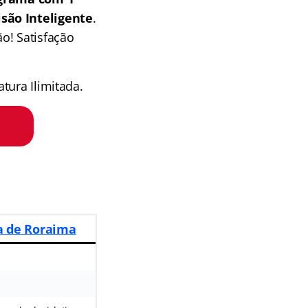
isão Inteligente
.
o! Satisfação
tura Ilimitada.
a de Roraima