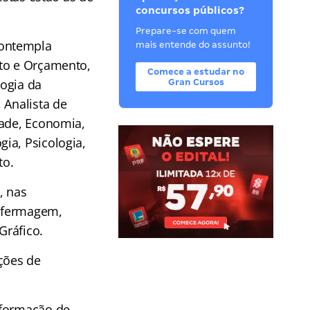
concursos públicos?
Prepare-se com quem
contempla
mais entende do assunto!
nto e Orçamento,
Comece a estudar no
logia da
Gran Cursos
 Analista de
dade, Economia,
ia, Psicologia,
to.
, nas
Enfermagem,
Gráfico.
ções de
 formação de