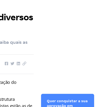
diversos
aiba quais as
ização do
strutura
Quer conquistar a sua
istas estão as de
aprovação em