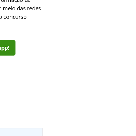
or meio das redes
mo concurso
app!