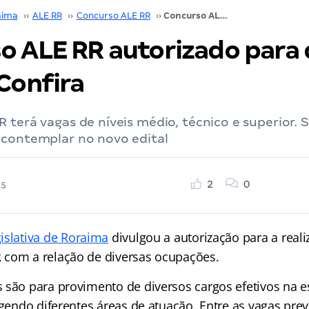
aima
››
ALE RR
››
Concurso ALE RR
››
Concurso ALE RR autorizado para diversos cargos! Confira
o ALE RR autorizado para 
Confira
 terá vagas de níveis médio, técnico e superior. S
 contemplar no novo edital
2
0
25
islativa de Roraima
divulgou a autorização para a real
R
com a relação de diversas ocupações.
 são para provimento de diversos cargos efetivos na e
ngendo diferentes áreas de atuação. Entre as vagas prev