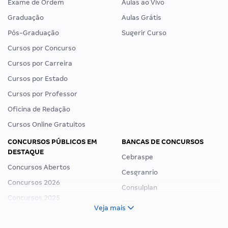
Exame de Ordem
Aulas ao Vivo
Graduação
Aulas Grátis
Pós-Graduação
Sugerir Curso
Cursos por Concurso
Cursos por Carreira
Cursos por Estado
Cursos por Professor
Oficina de Redação
Cursos Online Gratuitos
CONCURSOS PÚBLICOS EM
BANCAS DE CONCURSOS
DESTAQUE
Cebraspe
Concursos Abertos
Cesgranrio
Concursos 2026
Consulplan
Concursos 2025
FCC
Veja mais
Concurso Nacional Unificado
FGV