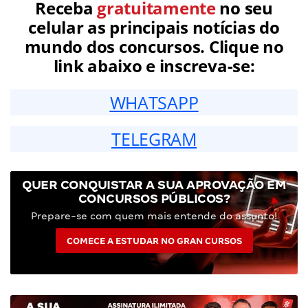
Receba
gratuitamente
no seu
celular as principais notícias do
mundo dos concursos. Clique no
link abaixo e inscreva-se:
WHATSAPP
TELEGRAM
QUER CONQUISTAR A SUA APROVAÇÃO EM
CONCURSOS PÚBLICOS?
Prepare-se com quem mais entende do assunto!
COMECE A ESTUDAR NO GRAN CURSOS