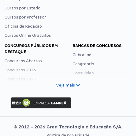
Cursos por Estado
Cursos por Professor
Oficina de Redação
Cursos Online Gratuitos
CONCURSOS PÚBLICOS EM
BANCAS DE CONCURSOS
DESTAQUE
Cebraspe
Concursos Abertos
Cesgranrio
Concursos 2026
Consulplan
Concursos 2025
FCC
Veja mais
Concurso Nacional Unificado
FGV
Concurso Ibama
Idecan
Concurso MPU
Selecon
Editais publicados
Uniase
© 2012 - 2026 Gran Tecnologia e Educação S/A.
Vunesp
Política de privacidade