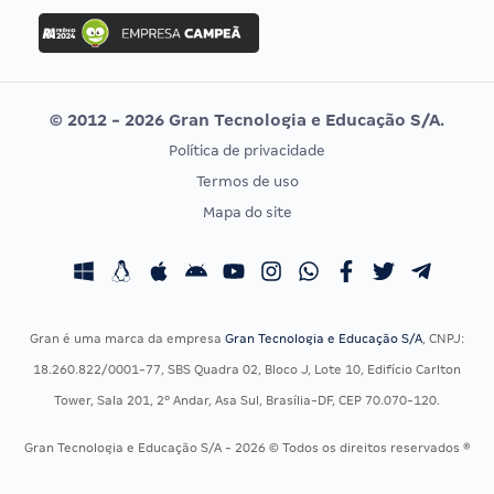
Concurso Ibama
Idecan
Concurso MPU
Selecon
Editais publicados
Uniase
© 2012 - 2026 Gran Tecnologia e Educação S/A.
Vunesp
Política de privacidade
CONCURSOS POR PROFISSÃO
EXAME DE ORDEM
Termos de uso
Concursos Administrativos
OAB
Mapa do site
Concursos Educação
Prova OAB
Concursos Fiscais
Calendário OAB
Concursos Jurídicos
Questões OAB
Concursos Militares
Recursos OAB
Gran é uma marca da empresa
Gran Tecnologia e Educação S/A
, CNPJ:
Concursos Policiais
Exame de Ordem
18.260.822/0001-77, SBS Quadra 02, Bloco J, Lote 10, Edifício Carlton
Concursos Saúde
Tower, Sala 201, 2º Andar, Asa Sul, Brasília-DF, CEP 70.070-120.
Concursos Tribunais
Gran Tecnologia e Educação S/A - 2026 © Todos os direitos reservados ®
Residência Multiprofissional