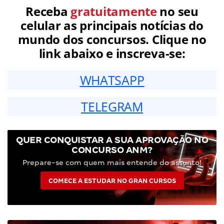
Receba
gratuitamente
no seu
celular as principais notícias do
mundo dos concursos. Clique no
link abaixo e inscreva-se:
WHATSAPP
TELEGRAM
QUER CONQUISTAR A SUA APROVAÇÃO NO
CONCURSO ANM?
Prepare-se com quem mais entende do assunto!
COMECE A ESTUDAR NO GRAN CURSOS