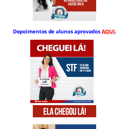
Depoimentos de alunos aprovados
AQUI
.