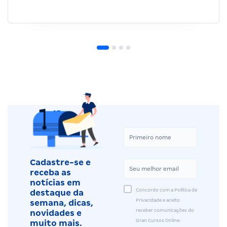
Cadastre-se e
receba as
notícias em
Concordo com a Política de
destaque da
Privacidade e aceito
semana, dicas,
receber comunicações do
novidades e
Gran Cursos Online.
muito mais.