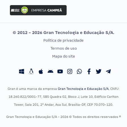
Concurso Ibama
Idecan
Concurso MPU
Selecon
Editais publicados
Uniase
© 2012 - 2026 Gran Tecnologia e Educação S/A.
Vunesp
Política de privacidade
CONCURSOS POR PROFISSÃO
EXAME DE ORDEM
Termos de uso
Concursos Administrativos
OAB
Mapa do site
Concursos Educação
Prova OAB
Concursos Fiscais
Calendário OAB
Concursos Jurídicos
Questões OAB
Concursos Militares
Recursos OAB
Gran é uma marca da empresa
Gran Tecnologia e Educação S/A
, CNPJ:
Concursos Policiais
Exame de Ordem
18.260.822/0001-77, SBS Quadra 02, Bloco J, Lote 10, Edifício Carlton
Concursos Saúde
Tower, Sala 201, 2º Andar, Asa Sul, Brasília-DF, CEP 70.070-120.
Concursos Tribunais
Gran Tecnologia e Educação S/A - 2026 © Todos os direitos reservados ®
Residência Multiprofissional