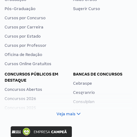
Pós-Graduação
Sugerir Curso
Cursos por Concurso
Cursos por Carreira
Cursos por Estado
Cursos por Professor
Oficina de Redação
Cursos Online Gratuitos
CONCURSOS PÚBLICOS EM
BANCAS DE CONCURSOS
DESTAQUE
Cebraspe
Concursos Abertos
Cesgranrio
Concursos 2026
Consulplan
Concursos 2025
FCC
Veja mais
Concurso Nacional Unificado
FGV
Concurso Ibama
Idecan
Concurso MPU