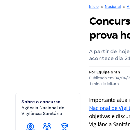
Início
››
Nacional
››
A
Concurs
prova ho
A partir de hoj
acontece dia 21
Por
Equipe Gran
Publicado em
04/04/
1 min. de leitura
Importante atual
Sobre o concurso
Nacional de Vigil
Agência Nacional de
Vigilância Sanitária
objetivas e disc
Vigilância Sanitá