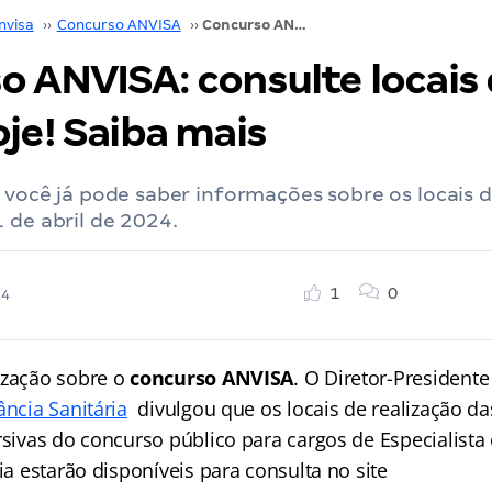
nvisa
››
Concurso ANVISA
››
Concurso ANVISA: consulte locais de prova hoje! Saiba mais
o ANVISA: consulte locais
je! Saiba mais
e você já pode saber informações sobre os locais 
 de abril de 2024.
1
0
24
ização sobre o
concurso ANVISA
. O Diretor-President
ância Sanitária
divulgou que os locais de realização da
ursivas do concurso público para cargos de Especialist
ria estarão disponíveis para consulta no site