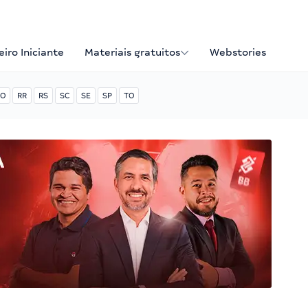
iro Iniciante
Materiais gratuitos
Webstories
O
RR
RS
SC
SE
SP
TO