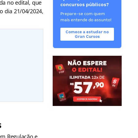
da no edital, que
concursos públicos?
o dia 21/04/2024,
Prepare-se com quem
mais entende do assunto!
Comece a estudar no
Gran Cursos
s
 em Regulação e