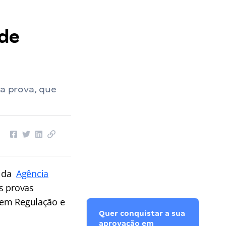
 de
da prova, que
e da
Agência
s provas
a em Regulação e
Quer conquistar a sua
aprovação em