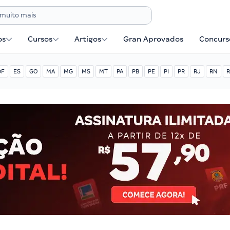
os
Cursos
Artigos
Gran Aprovados
Concurse
DF
ES
GO
MA
MG
MS
MT
PA
PB
PE
PI
PR
RJ
RN
R