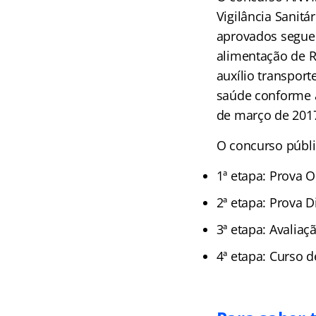
Vigilância Sanitá
aprovados seguem
alimentação de R
auxílio transport
saúde conforme a
de março de 201
O concurso públi
1ª etapa: Prova O
2ª etapa: Prova D
3ª etapa: Avaliaç
4ª etapa: Curso 