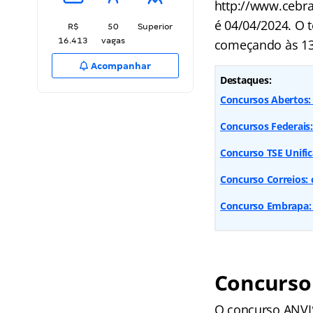
http://www.cebra
é 04/04/2024. O t
R$
50
Superior
16.413
vagas
começando às 13 
Acompanhar
Destaques:
Concursos Abertos: 
Concursos Federais
Concurso TSE Unific
Concurso Correios: 
Concurso Embrapa: 
Concurso
O concurso ANVIS