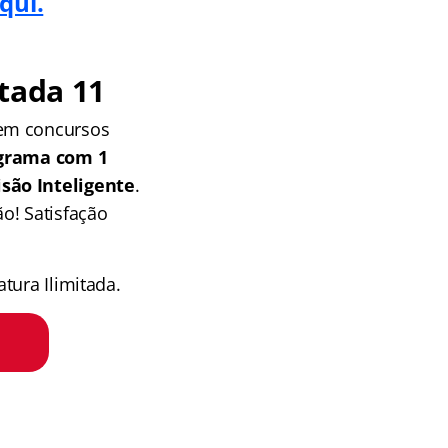
qui.
tada 11
 em concursos
grama com 1
isão Inteligente
.
o! Satisfação
tura Ilimitada.