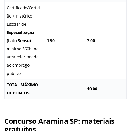
Certificado/Certid
ão + Histórico
Escolar de
Especialização
(Lato Sensu)
—
1,50
3,00
mínimo 360h, na
área relacionada
ao emprego
público
TOTAL MÁXIMO
—
10,00
DE PONTOS
Concurso Aramina SP
: materiais
gratuitos