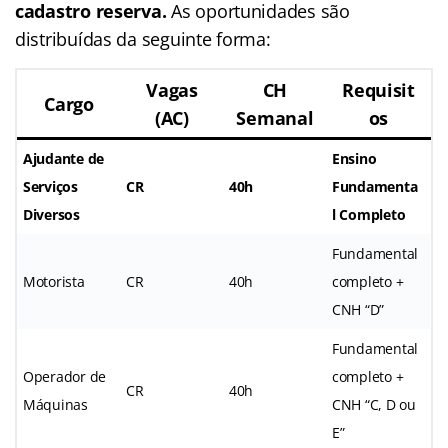
cadastro reserva.
As oportunidades são
distribuídas da seguinte forma:
Vagas
CH
Requisit
Cargo
(AC)
Semanal
os
Ajudante de
Ensino
Serviços
CR
40h
Fundamenta
Diversos
l Completo
Fundamental
Motorista
CR
40h
completo +
CNH “D”
Fundamental
Operador de
completo +
CR
40h
Máquinas
CNH “C, D ou
E”