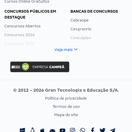
Cursos Online Gratuitos
CONCURSOS PÚBLICOS EM
BANCAS DE CONCURSOS
DESTAQUE
Cebraspe
Concursos Abertos
Cesgranrio
Concursos 2026
Consulplan
Concursos 2025
FCC
Veja mais
Concurso Nacional Unificado
FGV
Concurso Ibama
Idecan
Concurso MPU
Selecon
Editais publicados
Uniase
© 2012 - 2026 Gran Tecnologia e Educação S/A.
Vunesp
Política de privacidade
CONCURSOS POR PROFISSÃO
EXAME DE ORDEM
Termos de uso
Concursos Administrativos
OAB
Mapa do site
Concursos Educação
Prova OAB
Concursos Fiscais
Calendário OAB