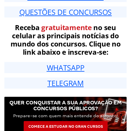
QUESTÕES DE CONCURSOS
Receba
gratuitamente
no seu
celular as principais notícias do
mundo dos concursos. Clique no
link abaixo e inscreva-se:
WHATSAPP
TELEGRAM
QUER CONQUISTAR A SUA APROVAÇÃO EM
CONCURSOS PÚBLICOS?
Prepare-se com quem mais entende do assunto!
COMECE A ESTUDAR NO GRAN CURSOS