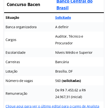
Banco Central do
Concurso Bacen
Brasil
Situação
Solicitado
Banca organizadora
A definir
Auditor, Técnico e
Cargos
Procurador
Escolaridade
Níveis Médio e Superior
Carreiras
Bancária
Lotação
Brasília, DF
Número de vagas
560
(solicitadas)
De R$ 7.453,62 a R$
Remuneração
24.967,31 (inicial)
Clique aqui para ver o último edital para o cargo de Analista