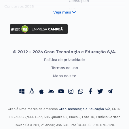
Consulplan
Concursos 2025
FCC
Veja mais
Concurso Nacional Unificado
FGV
Concurso Ibama
Idecan
Concurso MPU
Selecon
Editais publicados
Uniase
© 2012 - 2026 Gran Tecnologia e Educação S/A.
Vunesp
Política de privacidade
CONCURSOS POR PROFISSÃO
EXAME DE ORDEM
Termos de uso
Concursos Administrativos
OAB
Mapa do site
Concursos Educação
Prova OAB
Concursos Fiscais
Calendário OAB
Concursos Jurídicos
Questões OAB
Concursos Militares
Recursos OAB
Gran é uma marca da empresa
Gran Tecnologia e Educação S/A
, CNPJ:
Concursos Policiais
Exame de Ordem
18.260.822/0001-77, SBS Quadra 02, Bloco J, Lote 10, Edifício Carlton
Concursos Saúde
Tower, Sala 201, 2º Andar, Asa Sul, Brasília-DF, CEP 70.070-120.