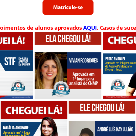
oimentos de alunos aprovados
AQUI
. Casos de suce