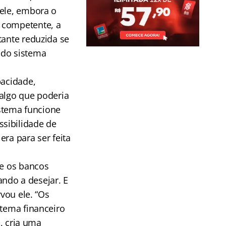
 ele, embora o
 competente, a
tante reduzida se
 do sistema
pacidade,
 algo que poderia
istema funcione
sibilidade de
ra para ser feita
se os bancos
ndo a desejar. E
rvou ele. “Os
stema financeiro
a, cria uma