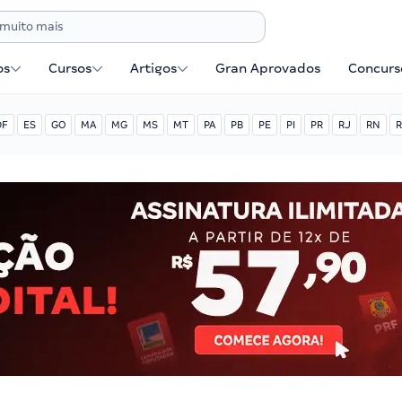
os
Cursos
Artigos
Gran Aprovados
Concurse
DF
ES
GO
MA
MG
MS
MT
PA
PB
PE
PI
PR
RJ
RN
R