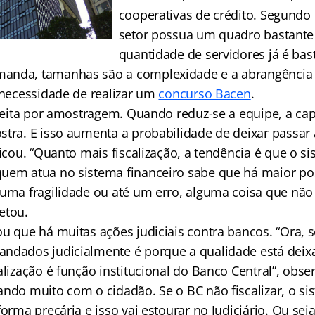
cooperativas de crédito. Segundo
setor possua um quadro bastante
quantidade de servidores já é bas
anda, tamanhas são a complexidade e a abrangência
a necessidade de realizar um
concurso Bacen
.
é feita por amostragem. Quando reduz-se a equipe, a ca
stra. E isso aumenta a probabilidade de deixar passar
licou. “Quanto mais fiscalização, a tendência é que o s
uem atua no sistema financeiro sabe que há maior pos
uma fragilidade ou até um erro, alguma coisa que não e
etou.
ou que há muitas ações judiciais contra bancos. “Ora, 
ndados judicialmente é porque a qualidade está deixa
alização é função institucional do Banco Central”, obse
ando muito com o cidadão. Se o BC não fiscalizar, o si
forma precária e isso vai estourar no Judiciário. Ou sej