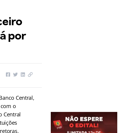
ceiro
rá por
 Banco Central,
r com o
 Central
ituições
retoras,