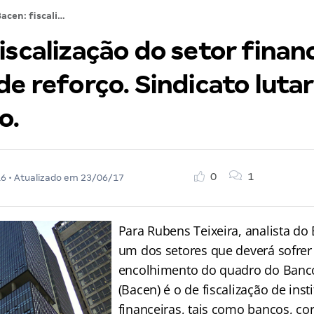
Bacen: fiscalização do setor financeiro precisa de reforço. Sindicato lutará por concurso.
iscalização do setor finan
de reforço. Sindicato luta
o.
0
1
16
• Atualizado em
23/06/17
Para Rubens Teixeira, analista do
um dos setores que deverá sofre
encolhimento do quadro do Banco
(Bacen) é o de fiscalização de inst
financeiras, tais como bancos, cor