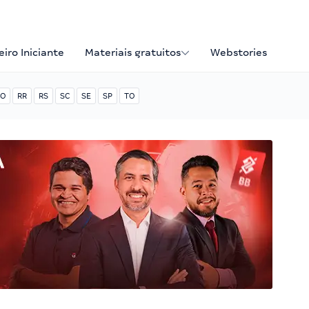
iro Iniciante
Materiais gratuitos
Webstories
O
RR
RS
SC
SE
SP
TO