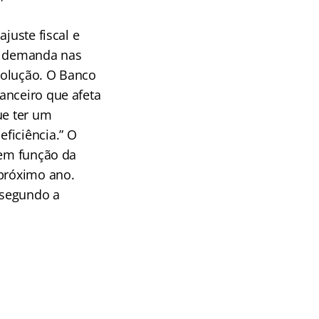
juste fiscal e
ar demanda nas
solução. O Banco
anceiro que afeta
ue ter um
ficiência.” O
 em função da
 próximo ano.
 segundo a