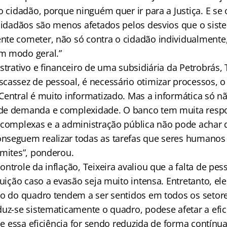
o cidadão, porque ninguém quer ir para a Justiça. E se
 cidadãos são menos afetados pelos desvios que o sist
te cometer, não só contra o cidadão individualmente,
m modo geral.”
strativo e financeiro de uma subsidiária da Petrobrás, 
cassez de pessoal, é necessário otimizar processos, o
Central é muito informatizado. Mas a informática só 
de demanda e complexidade. O banco tem muita resp
 complexas e a administração pública não pode achar 
nseguem realizar todas as tarefas que seres humanos
imites”, ponderou.
ntrole da inflação, Teixeira avaliou que a falta de pes
buição caso a evasão seja muito intensa. Entretanto, e
ão do quadro tendem a ser sentidos em todos os seto
duz-se sistematicamente o quadro, podese afetar a efic
 se essa eficiência for sendo reduzida de forma contínua