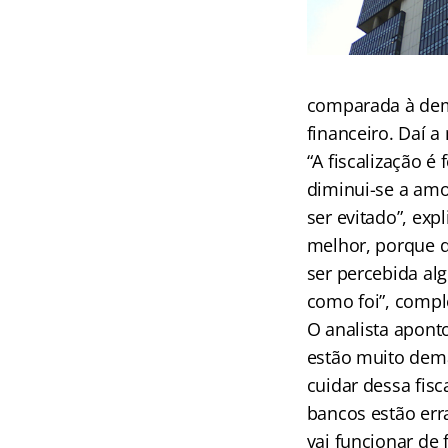
comparada à dem
financeiro. Daí 
“A fiscalização 
diminui-se a amo
ser evitado”, exp
melhor, porque q
ser percebida alg
como foi”, compl
O analista apont
estão muito dema
cuidar dessa fisc
bancos estão err
vai funcionar de 