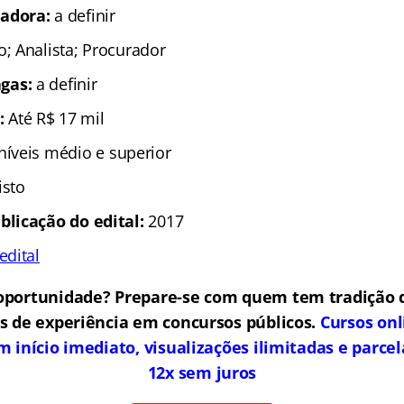
Banca organizadora:
a definir
Cargos:
Técnico; Analista; Procurador
Número de vagas:
a definir
Remuneração:
Até R$ 17 mil
Escolaridade:
níveis médio e superior
Situação:
Previsto
Previsão p/ publicação do edital:
2017
Link do último edital
oportunidade? Prepare-se com quem tem tradição 
s de experiência em concursos públicos.
Cursos on
om início imediato, visualizações ilimitadas e parc
12x sem juros