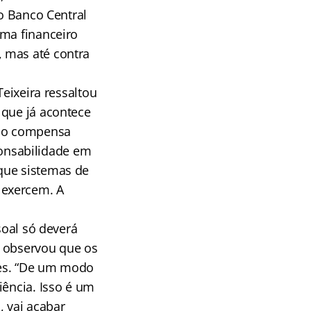
 o Banco Central
ema financeiro
 mas até contra
Teixeira ressaltou
 que já acontece
não compensa
onsabilidade em
que sistemas de
 exercem. A
soal só deverá
le observou que os
res. “De um modo
iência. Isso é um
, vai acabar