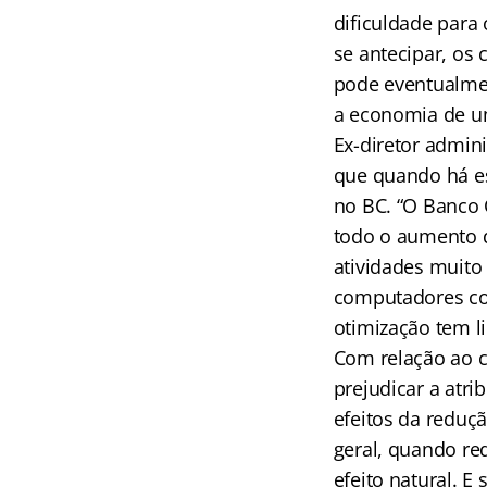
dificuldade para 
se antecipar, os
pode eventualmen
a economia de u
Ex-diretor admini
que quando há es
no BC. “O Banco 
todo o aumento 
atividades muito
computadores co
otimização tem l
Com relação ao co
prejudicar a atri
efeitos da reduç
geral, quando re
efeito natural. E