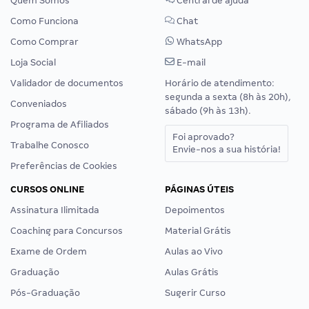
Quem Somos
Central de ajuda
Como Funciona
Chat
Como Comprar
WhatsApp
Loja Social
E-mail
Validador de documentos
Horário de atendimento:
segunda a sexta (8h às 20h),
Conveniados
sábado (9h às 13h).
Programa de Afiliados
Foi aprovado?
Trabalhe Conosco
Envie-nos a sua história!
Preferências de Cookies
CURSOS ONLINE
PÁGINAS ÚTEIS
Assinatura Ilimitada
Depoimentos
Coaching para Concursos
Material Grátis
Exame de Ordem
Aulas ao Vivo
Graduação
Aulas Grátis
Pós-Graduação
Sugerir Curso