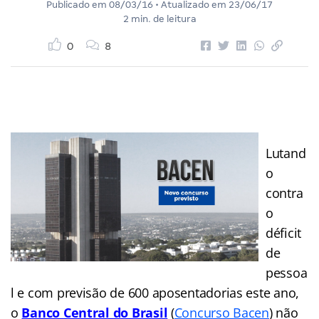
Publicado em
08/03/16
• Atualizado em
23/06/17
2 min. de leitura
0
8
Lutand
o
contra
o
déficit
de
pessoa
l e com previsão de 600 aposentadorias este ano,
o
Banco Central do Brasil
(
Concurso Bacen
) não