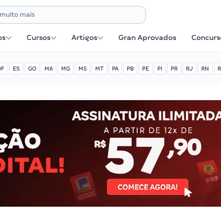
os
Cursos
Artigos
Gran Aprovados
Concurse
DF
ES
GO
MA
MG
MS
MT
PA
PB
PE
PI
PR
RJ
RN
R