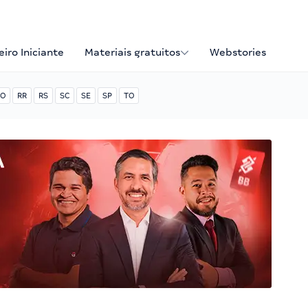
iro Iniciante
Materiais gratuitos
Webstories
O
RR
RS
SC
SE
SP
TO