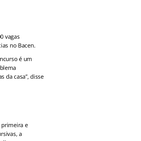
00 vagas
cias no Bacen.
oncurso é um
oblema
s da casa”, disse
 primeira e
rsivas, a