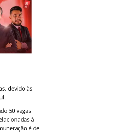
as, devido às
ul.
ndo 50 vagas
elacionadas à
emuneração é de