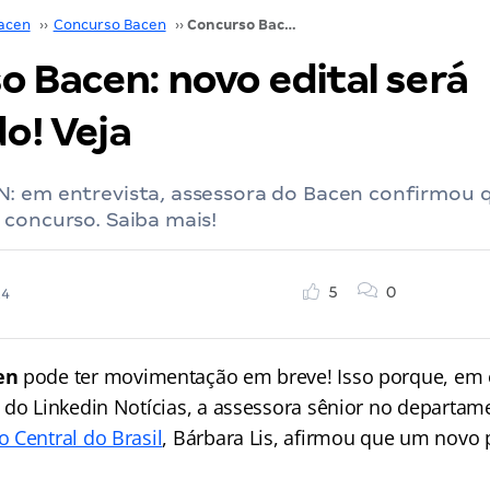
acen
››
Concurso Bacen
››
Concurso Bacen: novo edital será solicitado! Veja
o Bacen: novo edital será
do! Veja
: em entrevista, assessora do Bacen confirmou q
 concurso. Saiba mais!
5
0
24
en
pode ter movimentação em breve! Isso porque, em e
 do Linkedin Notícias, a assessora sênior no departam
 Central do Brasil
, Bárbara Lis, afirmou que um novo 