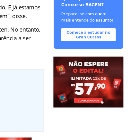
Concurso BACEN?
do. E já estamos
Prepare-se com quem
em”, disse.
mais entende do assunto!
cen. No entanto,
Comece a estudar no
rência a ser
Gran Cursos