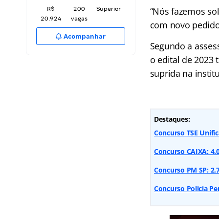
R$
200
Superior
“Nós fazemos sol
20.924
vagas
com novo pedido 
Acompanhar
Segundo a assess
o edital de 2023 
suprida na instit
Destaques:
Concurso TSE Unifi
Concurso CAIXA: 4.05
Concurso PM SP: 2.7
Concurso Polícia Pe