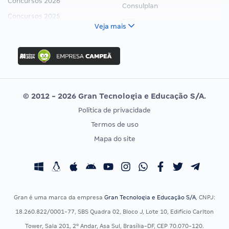
Concursos 2026
Consulplan
Concursos 2025
FCC
Veja mais
Concurso Nacional Unificado
FGV
Concurso Ibama
Idecan
Concurso MPU
Selecon
Editais publicados
Uniase
© 2012 - 2026 Gran Tecnologia e Educação S/A.
Vunesp
Política de privacidade
CONCURSOS POR PROFISSÃO
EXAME DE ORDEM
Termos de uso
Concursos Administrativos
OAB
Mapa do site
Concursos Educação
Prova OAB
Concursos Fiscais
Calendário OAB
Concursos Jurídicos
Questões OAB
Concursos Militares
Recursos OAB
Gran é uma marca da empresa
Gran Tecnologia e Educação S/A
, CNPJ:
Concursos Policiais
Exame de Ordem
18.260.822/0001-77, SBS Quadra 02, Bloco J, Lote 10, Edifício Carlton
Concursos Saúde
Tower, Sala 201, 2º Andar, Asa Sul, Brasília-DF, CEP 70.070-120.