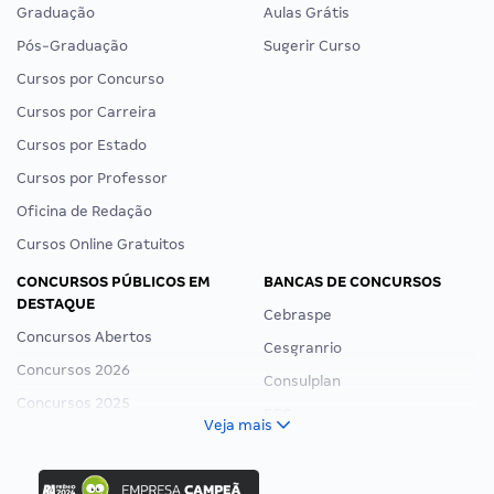
Graduação
Aulas Grátis
Pós-Graduação
Sugerir Curso
Cursos por Concurso
Cursos por Carreira
Cursos por Estado
Cursos por Professor
Oficina de Redação
Cursos Online Gratuitos
CONCURSOS PÚBLICOS EM
BANCAS DE CONCURSOS
DESTAQUE
Cebraspe
Concursos Abertos
Cesgranrio
Concursos 2026
Consulplan
Concursos 2025
FCC
Veja mais
Concurso Nacional Unificado
FGV
Concurso Ibama
Idecan