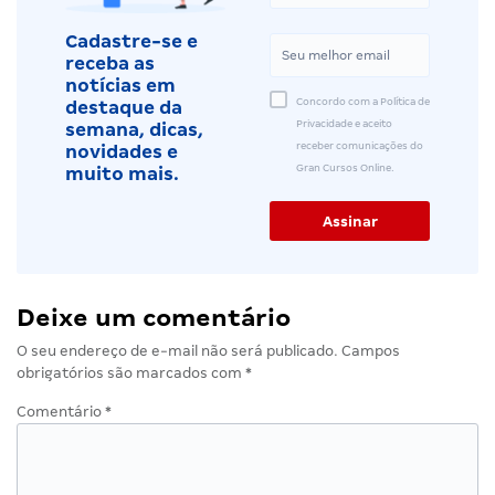
Cadastre-se e
receba as
notícias em
Concordo com a Política de
destaque da
Privacidade e aceito
semana, dicas,
receber comunicações do
novidades e
Gran Cursos Online.
muito mais.
Deixe um comentário
O seu endereço de e-mail não será publicado.
Campos
obrigatórios são marcados com
*
Comentário
*