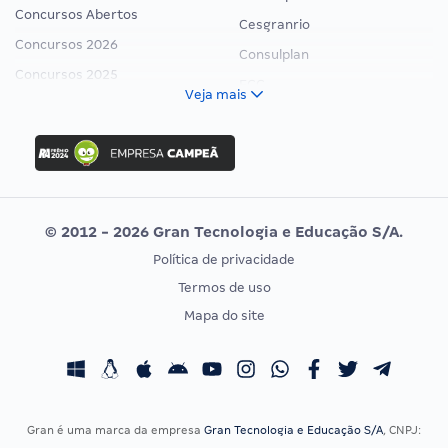
Concursos Abertos
Cesgranrio
Concursos 2026
Consulplan
Concursos 2025
FCC
Veja mais
Concurso Nacional Unificado
FGV
Concurso Ibama
Idecan
Concurso MPU
Selecon
Editais publicados
Uniase
© 2012 - 2026 Gran Tecnologia e Educação S/A.
Vunesp
Política de privacidade
CONCURSOS POR PROFISSÃO
EXAME DE ORDEM
Termos de uso
Concursos Administrativos
OAB
Mapa do site
Concursos Educação
Prova OAB
Concursos Fiscais
Calendário OAB
Concursos Jurídicos
Questões OAB
Concursos Militares
Recursos OAB
Gran é uma marca da empresa
Gran Tecnologia e Educação S/A
, CNPJ: