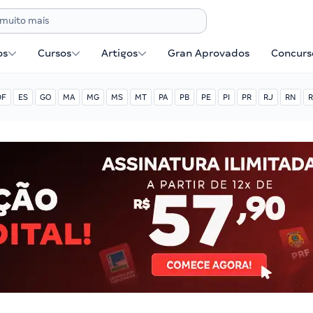
os
Cursos
Artigos
Gran Aprovados
Concurse
DF
ES
GO
MA
MG
MS
MT
PA
PB
PE
PI
PR
RJ
RN
R