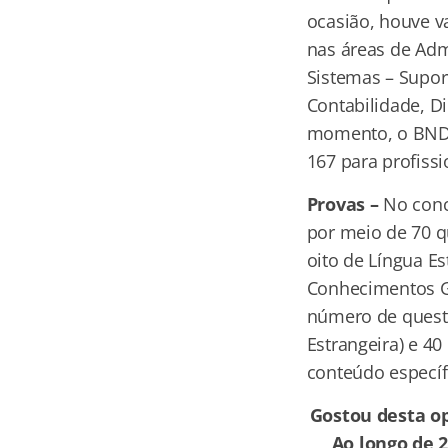
ocasião, houve va
nas áreas de Adm
Sistemas – Supor
Contabilidade, Di
momento, o BNDES
167 para profiss
Provas –
No concu
por meio de 70 q
oito de Língua E
Conhecimentos Ge
número de quest
Estrangeira) e 4
conteúdo específ
Gostou desta op
Ao longo de 