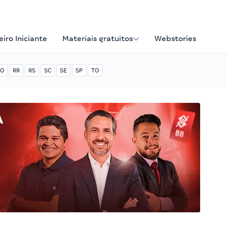
iro Iniciante
Materiais gratuitos
Webstories
O
RR
RS
SC
SE
SP
TO