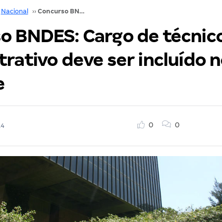
Nacional
››
Concurso BNDES: Cargo de técnico administrativo deve ser incluído no certame
o BNDES: Cargo de técnic
rativo deve ser incluído 
e
0
0
14