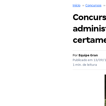
Início
››
Concursos
››
Concurs
administ
certam
Por
Equipe Gran
Publicado em
13/09/
1 min. de leitura