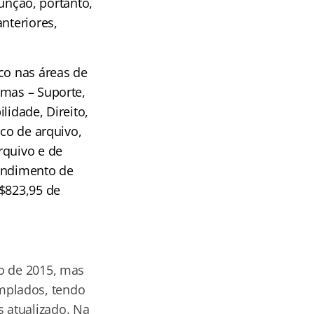
nção, portanto,
nteriores,
co nas áreas de
emas – Suporte,
lidade, Direito,
ico de arquivo,
rquivo e de
rendimento de
R$823,95 de
ho de 2015, mas
mplados, tendo
 atualizado. Na