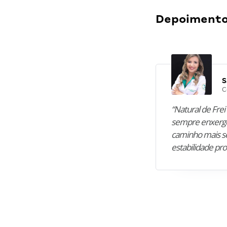
Depoimentos
S
C
“Natural de Frei 
sempre enxergo
caminho mais se
estabilidade pro