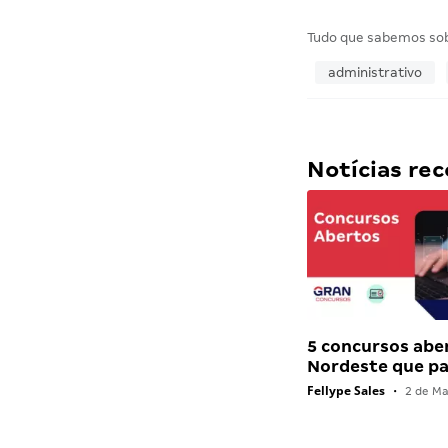
Tudo que sabemos so
administrativo
Notícias r
5 concursos abe
Nordeste que 
Fellype Sales
•
2 de Ma