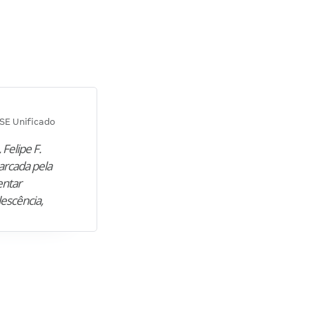
Diana M.
SE Unificado
Concurso SEPLAG CE
 Felipe F.
“Natural de Juazeiro do Norte (CE),
arcada pela
M. encontrou nos estudos o cami
entar
para construir uma nova fase da vi
lescência,
profissional. Após…”