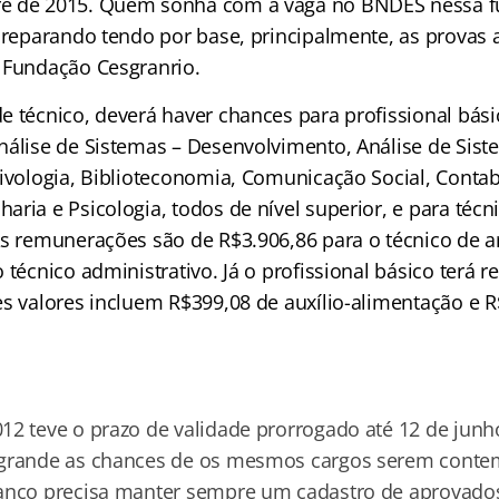
e de 2015. Quem sonha com a vaga no BNDES nessa fu
preparando tendo por base, principalmente, as provas a
 Fundação Cesgranrio.
e técnico, deverá haver chances para profissional bási
nálise de Sistemas – Desenvolvimento, Análise de Sist
ivologia, Biblioteconomia, Comunicação Social, Contabi
ria e Psicologia, todos de nível superior, e para técn
As remunerações são de R$3.906,86 para o técnico de a
 técnico administrativo. Já o profissional básico terá 
es valores incluem R$399,08 de auxílio-alimentação e 
12 teve o prazo de validade prorrogado até 12 de jun
 grande as chances de os mesmos cargos serem conte
anco precisa manter sempre um cadastro de aprovados