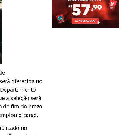
de
será oferecida no
o Departamento
e a seleção será
a do fim do prazo
emplou o cargo.
publicado no