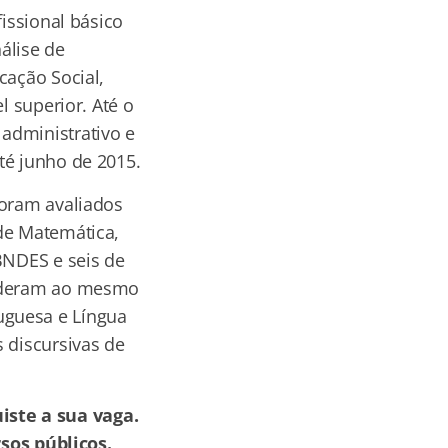
fissional básico
álise de
cação Social,
l superior. Até o
administrativo e
té junho de 2015.
foram avaliados
de Matemática,
BNDES e seis de
onderam ao mesmo
uguesa e Língua
 discursivas de
iste a sua vaga.
sos públicos.