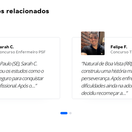
 relacionados
arah C.
Felipe F.
oncurso Enfermeiro PSF
Concurso T
Paulo (SE), Sarah C.
“Natural de Boa Vista (RR),
u os estudos como o
construiu uma história m
guro para conquistar
perseverança. Após enfr
fissional. Após o…”
dificuldades ainda na ado
decidiu recomeçar a…”