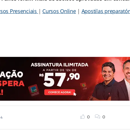
sos Presenciais
|
Cursos Online
|
Apostilas preparató
0
0
14