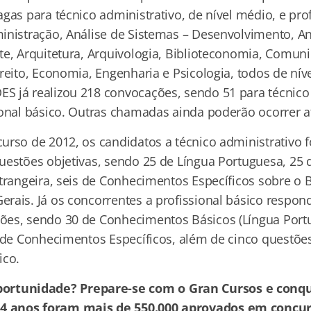
gas para técnico administrativo, de nível médio, e pro
inistração, Análise de Sistemas – Desenvolvimento, An
te, Arquitetura, Arquivologia, Biblioteconomia, Comuni
reito, Economia, Engenharia e Psicologia, todos de níve
 já realizou 218 convocações, sendo 51 para técnico 
ional básico. Outras chamadas ainda poderão ocorrer a
rso de 2012, os candidatos a técnico administrativo 
uestões objetivas, sendo 25 de Língua Portuguesa, 25 
strangeira, seis de Conhecimentos Específicos sobre o 
rais. Já os concorrentes a profissional básico resp
ões, sendo 30 de Conhecimentos Básicos (Língua Port
0 de Conhecimentos Específicos, além de cinco questões
ico.
ortunidade? Prepare-se com o Gran Cursos e conqu
24 anos foram mais de 550.000 aprovados em concur