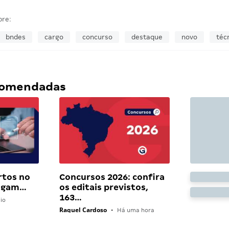
bre:
bndes
cargo
concurso
destaque
novo
téc
ecomendadas
rtos no
Concursos 2026: confira
pagam…
os editais previstos,
163…
io
Raquel Cardoso
•
Há uma hora