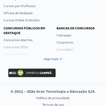
Cursos por Professor
Oficina de Redação
Cursos Online Gratuitos
CONCURSOS PÚBLICOS EM
BANCAS DE CONCURSOS
DESTAQUE
Cebraspe
Concursos Abertos
Cesgranrio
Concursos 2026
Consulplan
Concursos 2025
FCC
Veja mais
Concurso Nacional Unificado
FGV
Concurso Ibama
Idecan
Concurso MPU
Selecon
Editais publicados
Uniase
© 2012 - 2026 Gran Tecnologia e Educação S/A.
Vunesp
Política de privacidade
CONCURSOS POR PROFISSÃO
EXAME DE ORDEM
Termos de uso