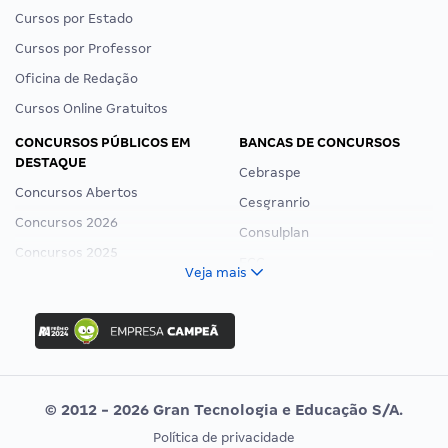
Cursos por Estado
Cursos por Professor
Oficina de Redação
Cursos Online Gratuitos
CONCURSOS PÚBLICOS EM
BANCAS DE CONCURSOS
DESTAQUE
Cebraspe
Concursos Abertos
Cesgranrio
Concursos 2026
Consulplan
Concursos 2025
FCC
Veja mais
Concurso Nacional Unificado
FGV
Concurso Ibama
Idecan
Concurso MPU
Selecon
Editais publicados
Uniase
© 2012 - 2026 Gran Tecnologia e Educação S/A.
Vunesp
Política de privacidade
CONCURSOS POR PROFISSÃO
EXAME DE ORDEM