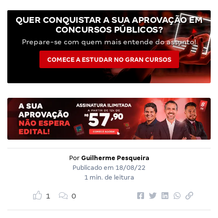
QUER CONQUISTAR A SUA APROVAÇÃO EM
CONCURSOS PÚBLICOS?
Prepare-se com quem mais entende do assunto!
COMECE A ESTUDAR NO GRAN CURSOS
Por
Guilherme Pesqueira
Publicado em
18/08/22
1 min. de leitura
1
0