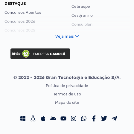
DESTAQUE
Cebraspe
Concursos Abertos
Cesgranrio
Concursos 2026
Consulplan
Concursos 2025
FCC
Veja mais
Concurso Nacional Unificado
FGV
Concurso Ibama
Idecan
Concurso MPU
Selecon
Editais publicados
Uniase
© 2012 - 2026 Gran Tecnologia e Educação S/A.
Vunesp
Política de privacidade
CONCURSOS POR PROFISSÃO
EXAME DE ORDEM
Termos de uso
Concursos Administrativos
OAB
Mapa do site
Concursos Educação
Prova OAB
Concursos Fiscais
Calendário OAB
Concursos Jurídicos
Questões OAB
Concursos Militares
Recursos OAB