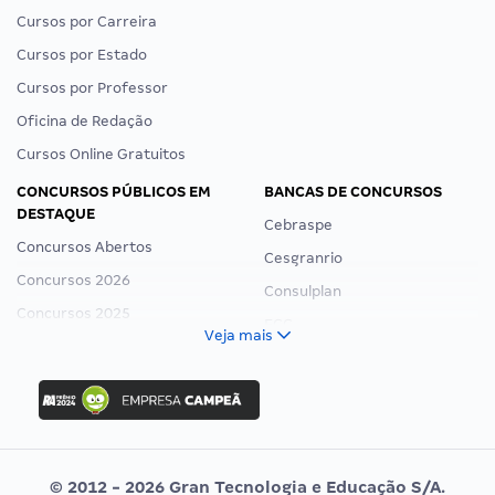
Cursos por Carreira
Cursos por Estado
Cursos por Professor
Oficina de Redação
Cursos Online Gratuitos
CONCURSOS PÚBLICOS EM
BANCAS DE CONCURSOS
DESTAQUE
Cebraspe
Concursos Abertos
Cesgranrio
Concursos 2026
Consulplan
Concursos 2025
FCC
Veja mais
Concurso Nacional Unificado
FGV
Concurso Ibama
Idecan
Concurso MPU
Selecon
Editais publicados
Uniase
© 2012 - 2026 Gran Tecnologia e Educação S/A.
Vunesp