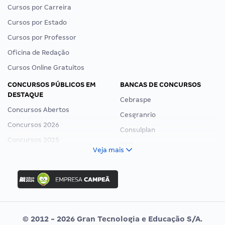
Cursos por Carreira
Cursos por Estado
Cursos por Professor
Oficina de Redação
Cursos Online Gratuitos
CONCURSOS PÚBLICOS EM
BANCAS DE CONCURSOS
DESTAQUE
Cebraspe
Concursos Abertos
Cesgranrio
Concursos 2026
Consulplan
Concursos 2025
FCC
Veja mais
Concurso Nacional Unificado
FGV
Concurso Ibama
Idecan
Concurso MPU
Selecon
Editais publicados
Uniase
© 2012 - 2026 Gran Tecnologia e Educação S/A.
Vunesp