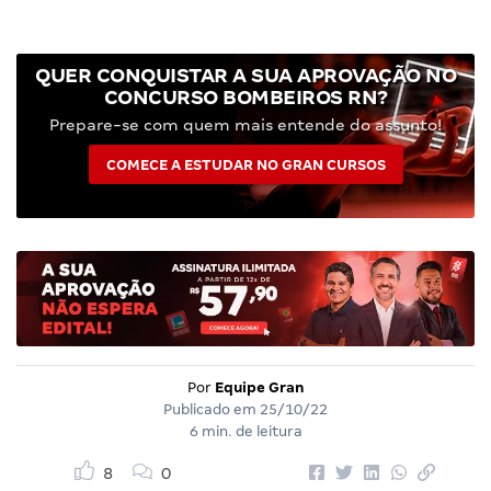
QUER CONQUISTAR A SUA APROVAÇÃO NO
CONCURSO BOMBEIROS RN?
Prepare-se com quem mais entende do assunto!
COMECE A ESTUDAR NO GRAN CURSOS
Por
Equipe Gran
Publicado em
25/10/22
6 min. de leitura
8
0