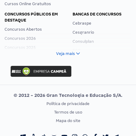
Cursos Online Gratuitos
CONCURSOS PÚBLICOS EM
BANCAS DE CONCURSOS
DESTAQUE
Cebraspe
Concursos Abertos
Cesgranrio
Concursos 2026
Consulplan
Concursos 2025
FCC
Veja mais
Concurso Nacional Unificado
FGV
Concurso Ibama
Idecan
Concurso MPU
Selecon
Editais publicados
Uniase
© 2012 - 2026 Gran Tecnologia e Educação S/A.
Vunesp
Política de privacidade
CONCURSOS POR PROFISSÃO
EXAME DE ORDEM
Termos de uso
Concursos Administrativos
OAB
Mapa do site
Concursos Educação
Prova OAB
Concursos Fiscais
Calendário OAB