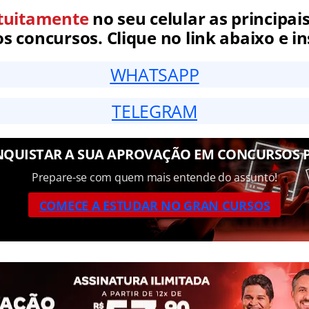
tuitamente
no seu celular as principais
 concursos. Clique no link abaixo e in
WHATSAPP
TELEGRAM
QUISTAR A SUA APROVAÇÃO EM CONCURSOS 
Prepare-se com quem mais entende do assunto!
COMECE A ESTUDAR NO GRAN CURSOS