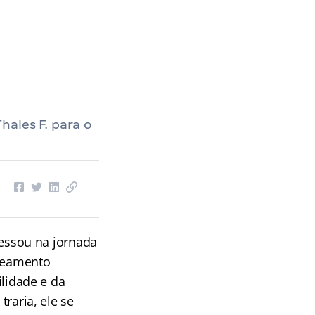
hales F. para o
ressou na jornada
neamento
ilidade e da
raria, ele se