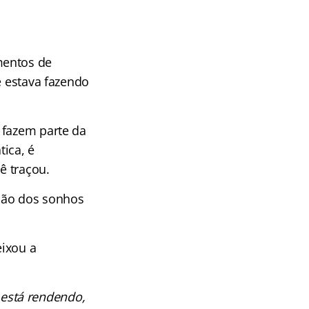
mentos de
e estava fazendo
 fazem parte da
ica, é
ê traçou.
ação dos sonhos
eixou a
 está rendendo,