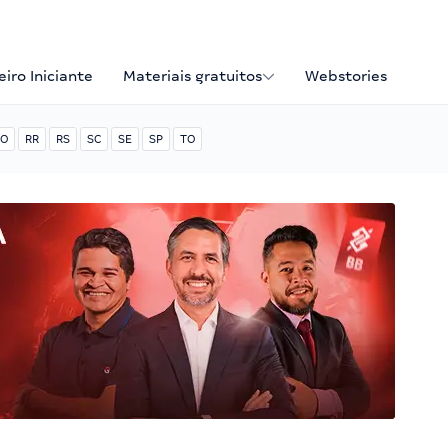
iro Iniciante
Materiais gratuitos
Webstories
O
RR
RS
SC
SE
SP
TO