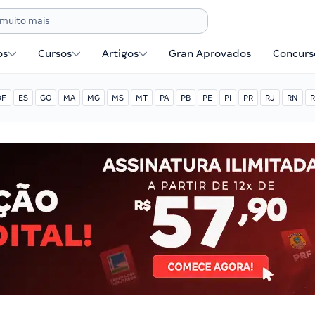
os
Cursos
Artigos
Gran Aprovados
Concurse
DF
ES
GO
MA
MG
MS
MT
PA
PB
PE
PI
PR
RJ
RN
R