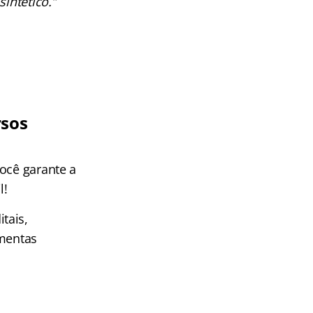
intético.”
rsos
ocê garante a
l!
tais,
amentas