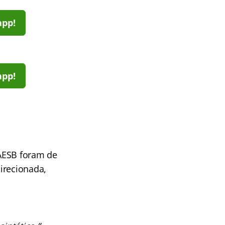
app!
app!
CAESB foram de
irecionada,