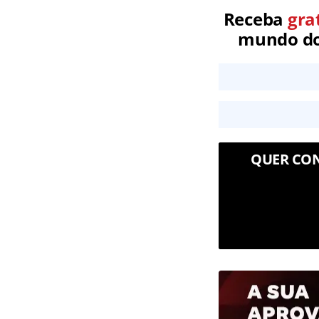
Receba
gra
mundo dos
QUER CON