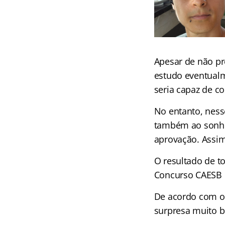
Apesar de não pr
estudo eventualm
seria capaz de c
No entanto, ness
também ao sonho 
aprovação. Assim
O resultado de t
Concurso CAESB p
De acordo com o 
surpresa muito b