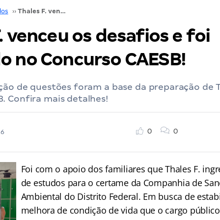
dos
››
Thales F. venceu os desafios e foi aprovado no Concurso CAESB!
. venceu os desafios e foi
o no Concurso CAESB!
ção de questões foram a base da preparação de T
. Confira mais detalhes!
0
0
26
Foi com o apoio dos familiares que Thales F. ing
de estudos para o certame da Companhia de Sa
Ambiental do Distrito Federal. Em busca de estab
melhora de condição de vida que o cargo público t