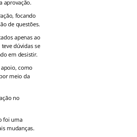
a aprovação.
ração, focando
ão de questões.
icados apenas ao
teve dúvidas se
do em desistir.
e apoio, como
 por meio da
vação no
o foi uma
mais mudanças.