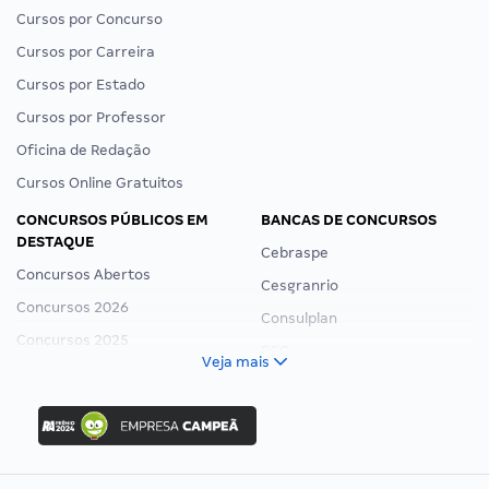
Cursos por Concurso
Cursos por Carreira
Cursos por Estado
Cursos por Professor
Oficina de Redação
Cursos Online Gratuitos
CONCURSOS PÚBLICOS EM
BANCAS DE CONCURSOS
DESTAQUE
Cebraspe
Concursos Abertos
Cesgranrio
Concursos 2026
Consulplan
Concursos 2025
FCC
Veja mais
Concurso Nacional Unificado
FGV
Concurso Ibama
Idecan
Concurso MPU
Selecon
Editais publicados
Uniase