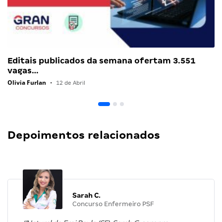
Editais publicados da semana ofertam 3.551
vagas…
Olivia Furlan
•
12 de Abril
Depoimentos relacionados
Sarah C.
Concurso Enfermeiro PSF