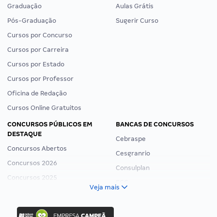
Graduação
Aulas Grátis
Pós-Graduação
Sugerir Curso
Cursos por Concurso
Cursos por Carreira
Cursos por Estado
Cursos por Professor
Oficina de Redação
Cursos Online Gratuitos
CONCURSOS PÚBLICOS EM
BANCAS DE CONCURSOS
DESTAQUE
Cebraspe
Concursos Abertos
Cesgranrio
Concursos 2026
Consulplan
Concursos 2025
FCC
Veja mais
Concurso Nacional Unificado
FGV
Concurso Ibama
Idecan