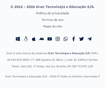
Uniase
© 2012 - 2026 Gran Tecnologia e Educação S/A.
Vunesp
Política de privacidade
CONCURSOS POR PROFISSÃO
EXAME DE ORDEM
Termos de uso
Concursos Administrativos
OAB
Mapa do site
Concursos Educação
Prova OAB
Concursos Fiscais
Calendário OAB
Concursos Jurídicos
Questões OAB
Concursos Militares
Recursos OAB
Gran é uma marca da empresa
Gran Tecnologia e Educação S/A
, CNPJ:
Concursos Policiais
Exame de Ordem
18.260.822/0001-77, SBS Quadra 02, Bloco J, Lote 10, Edifício Carlton
Concursos Saúde
Tower, Sala 201, 2º Andar, Asa Sul, Brasília-DF, CEP 70.070-120.
Concursos Tribunais
Gran Tecnologia e Educação S/A - 2026 © Todos os direitos reservados ®
Residência Multiprofissional