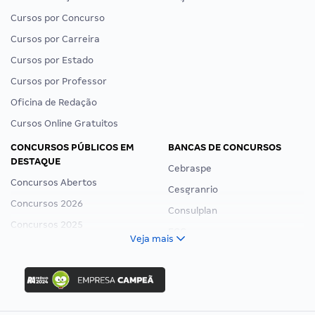
Cursos por Concurso
Cursos por Carreira
Cursos por Estado
Cursos por Professor
Oficina de Redação
Cursos Online Gratuitos
CONCURSOS PÚBLICOS EM
BANCAS DE CONCURSOS
DESTAQUE
Cebraspe
Concursos Abertos
Cesgranrio
Concursos 2026
Consulplan
Concursos 2025
FCC
Veja mais
Concurso Nacional Unificado
FGV
Concurso Ibama
Idecan
Concurso MPU
Selecon
Editais publicados