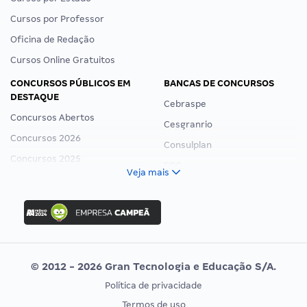
Cursos por Professor
Oficina de Redação
Cursos Online Gratuitos
CONCURSOS PÚBLICOS EM
BANCAS DE CONCURSOS
DESTAQUE
Cebraspe
Concursos Abertos
Cesgranrio
Concursos 2026
Consulplan
Concursos 2025
FCC
Veja mais
Concurso Nacional Unificado
FGV
Concurso Ibama
Idecan
Concurso MPU
Selecon
Editais publicados
Uniase
© 2012 - 2026 Gran Tecnologia e Educação S/A.
Vunesp
Política de privacidade
CONCURSOS POR PROFISSÃO
EXAME DE ORDEM
Termos de uso