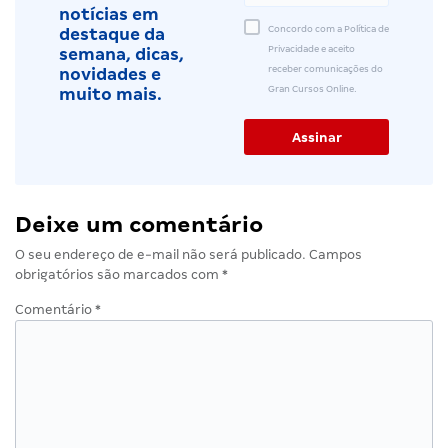
notícias em
Concordo com a Política de
destaque da
Privacidade e aceito
semana, dicas,
receber comunicações do
novidades e
Gran Cursos Online.
muito mais.
Deixe um comentário
O seu endereço de e-mail não será publicado.
Campos
obrigatórios são marcados com
*
Comentário
*