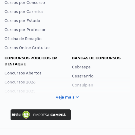
Cursos por Concurso
Cursos por Carreira
Cursos por Estado
Cursos por Professor
Oficina de Redação
Cursos Online Gratuitos
CONCURSOS PÚBLICOS EM
BANCAS DE CONCURSOS
DESTAQUE
Cebraspe
Concursos Abertos
Cesgranrio
Concursos 2026
Consulplan
Concursos 2025
FCC
Veja mais
Concurso Nacional Unificado
FGV
Concurso Ibama
Idecan
Concurso MPU
Selecon
Editais publicados
Uniase