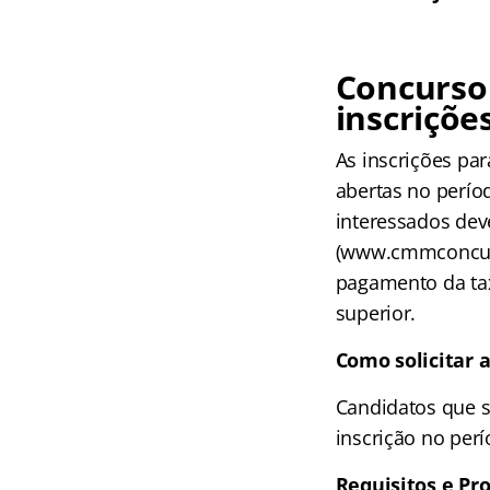
Concurso
inscriçõe
As inscrições pa
abertas no perí
interessados dev
(www.cmmconcurso
pagamento da tax
superior.
Como solicitar a
Candidatos que s
inscrição no per
Requisitos e Pr