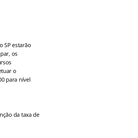
o SP estarão
ipar, os
ursos
etuar o
0 para nível
nção da taxa de