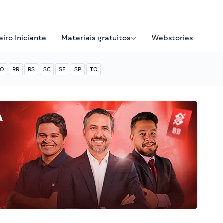
iro Iniciante
Materiais gratuitos
Webstories
O
RR
RS
SC
SE
SP
TO