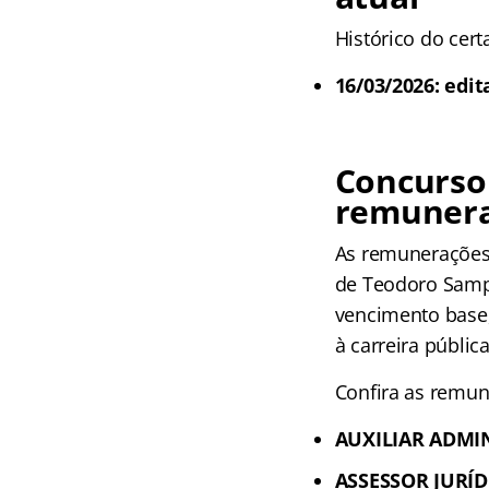
Histórico do cer
16/03/2026: edit
Concurso
remuner
As remunerações 
de Teodoro Sampa
vencimento base,
à carreira públic
Confira as remun
AUXILIAR ADMI
ASSESSOR JURÍD