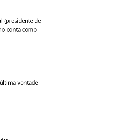
al (presidente de
urno conta como
 última vontade
ntos