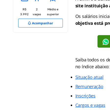
site instituição
R$
2
Médio e
3.992
vagas
superior
Os salários inici
objetiva está pr
Acompanhar
Saiba todos os d
no
índice
abaixo:
Situação atual
Remuneração
Inscrições
Cargos e vagas