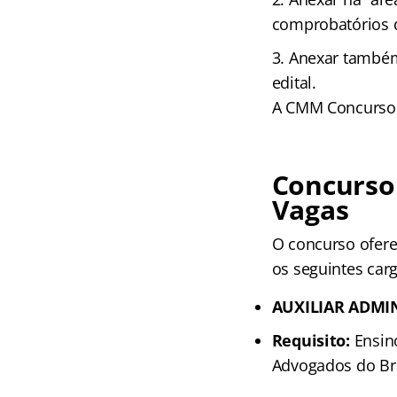
comprobatórios d
Anexar também
edital.
A CMM Concursos 
Concurso
Vagas
O concurso ofere
os seguintes car
AUXILIAR ADMI
Requisito:
Ensino
Advogados do Bra