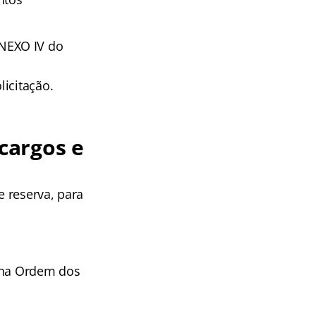
NEXO IV do
icitação.
cargos e
 reserva, para
r na Ordem dos