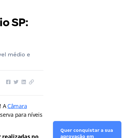
o SP:
vel médio e
! A
Câmara
serva para níveis
Quer conquistar a sua
 realizadas no
aprovação em