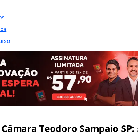
os
ada
urso
 Câmara Teodoro Sampaio SP: 