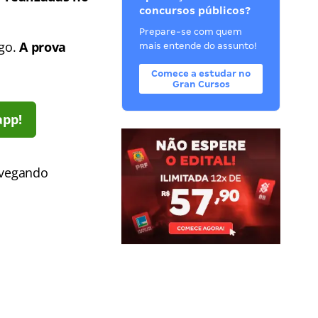
concursos públicos?
Prepare-se com quem
rgo.
A prova
mais entende do assunto!
Comece a estudar no
Gran Cursos
app!
vegando