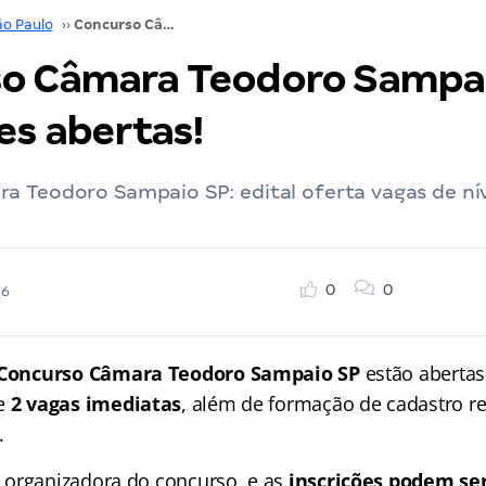
ão Paulo
››
Concurso Câmara Teodoro Sampaio SP: inscrições abertas!
o Câmara Teodoro Sampai
es abertas!
a Teodoro Sampaio SP: edital oferta vagas de ní
0
0
26
Concurso Câmara Teodoro Sampaio SP
estão abertas
e
2 vagas imediatas
, além de formação de cadastro re
.
 organizadora do concurso, e as
inscrições podem ser