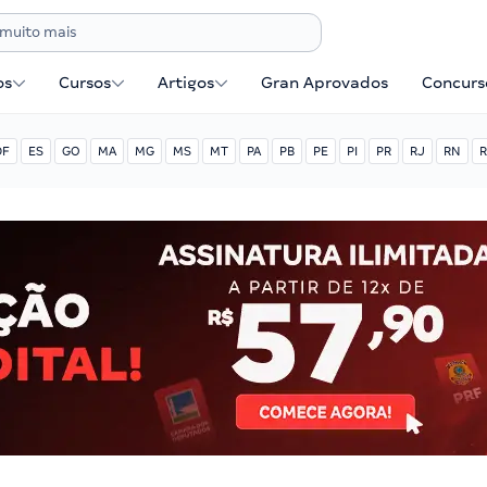
os
Cursos
Artigos
Gran Aprovados
Concurse
DF
ES
GO
MA
MG
MS
MT
PA
PB
PE
PI
PR
RJ
RN
R