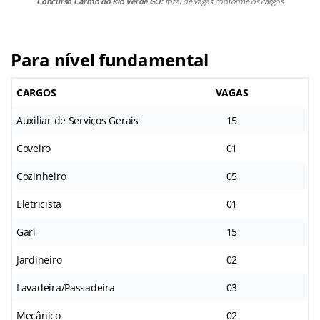
Concurso Carmo do Rio Verde GO:
total de vagas conforme os cargos
Para nível fundamental
CARGOS
VAGAS
Auxiliar de Serviços Gerais
15
Coveiro
01
Cozinheiro
05
Eletricista
01
Gari
15
Jardineiro
02
Lavadeira/Passadeira
03
Mecânico
02