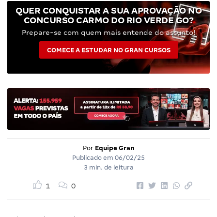
QUER CONQUISTAR A SUA APROVAÇÃO NO
CONCURSO CARMO DO RIO VERDE GO?
Prepare-se com quem mais entende do assunto!
COMECE A ESTUDAR NO GRAN CURSOS
Por
Equipe Gran
Publicado em
06/02/25
3 min. de leitura
1
0