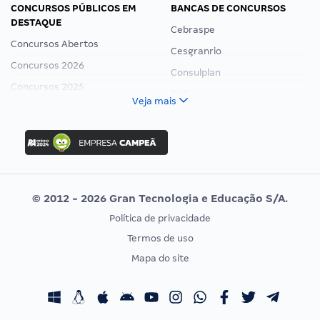
CONCURSOS PÚBLICOS EM
BANCAS DE CONCURSOS
DESTAQUE
Cebraspe
Concursos Abertos
Cesgranrio
Concursos 2026
Consulplan
Concursos 2025
FCC
Veja mais
Concurso Nacional Unificado
FGV
Concurso Ibama
Idecan
Concurso MPU
Selecon
Editais publicados
Uniase
© 2012 - 2026 Gran Tecnologia e Educação S/A.
Vunesp
Política de privacidade
CONCURSOS POR PROFISSÃO
EXAME DE ORDEM
Termos de uso
Concursos Administrativos
OAB
Mapa do site
Concursos Educação
Prova OAB
Concursos Fiscais
Calendário OAB
Concursos Jurídicos
Questões OAB