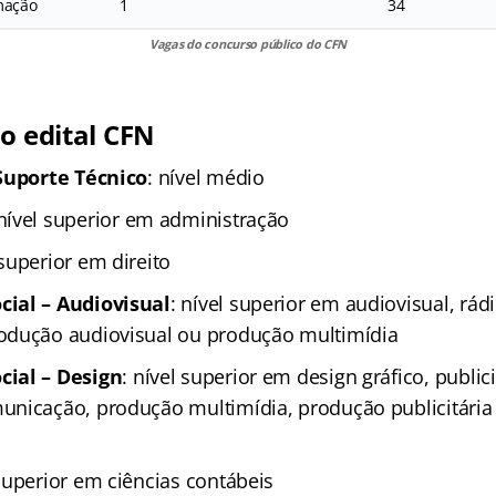
mação
1
34
Vagas do concurso público do CFN
o edital CFN
 Suporte Técnico
: nível médio
 nível superior em administração
 superior em direito
ial – Audiovisual
: nível superior em audiovisual, rád
odução audiovisual ou produção multimídia
ial – Design
: nível superior em design gráfico, public
nicação, produção multimídia, produção publicitária
 superior em ciências contábeis