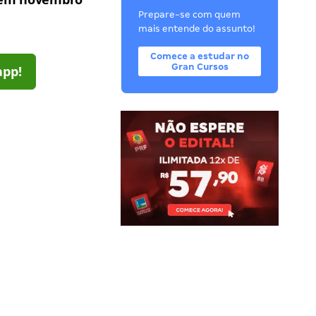
Prepare-se com quem
mais entende do assunto!
Comece a estudar no
Gran Cursos
app!