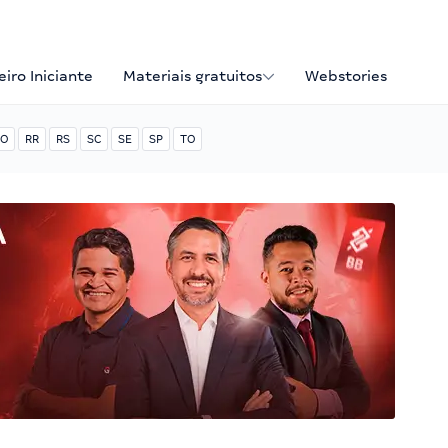
iro Iniciante
Materiais gratuitos
Webstories
O
RR
RS
SC
SE
SP
TO