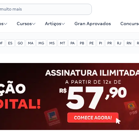
os
Cursos
Artigos
Gran Aprovados
Concurse
DF
ES
GO
MA
MG
MS
MT
PA
PB
PE
PI
PR
RJ
RN
R