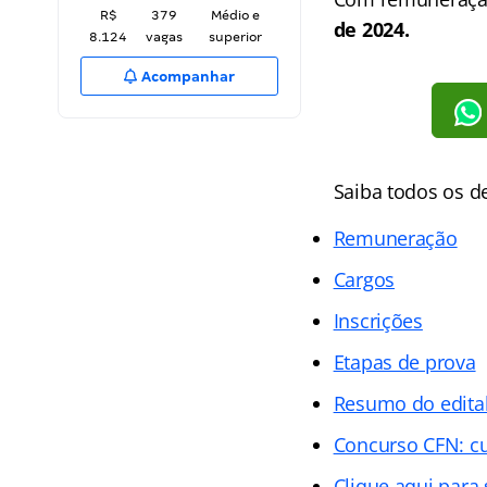
R$
379
Médio e
de 2024.
8.124
vagas
superior
Acompanhar
Saiba todos os d
Remuneração
Cargos
Inscrições
Etapas de prova
Resumo do edita
Concurso CFN: c
Clique aqui para 