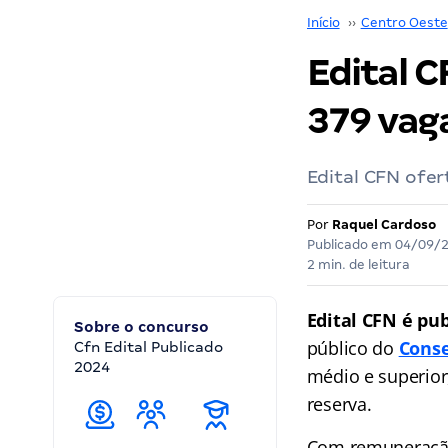
Início
››
Centro Oeste
Edital C
379 vaga
Edital CFN ofer
Por
Raquel Cardoso
Publicado em
04/09/
2 min. de leitura
Edital CFN é pu
Sobre o concurso
público do
Conse
Cfn Edital Publicado
2024
médio e superior
reserva.
Com remuneração 