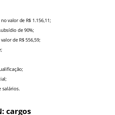
no valor de R$ 1.156,11;
subsídio de 90%;
 valor de R$ 556,59;
e;
ualificação;
ial;
 salários.
N: cargos