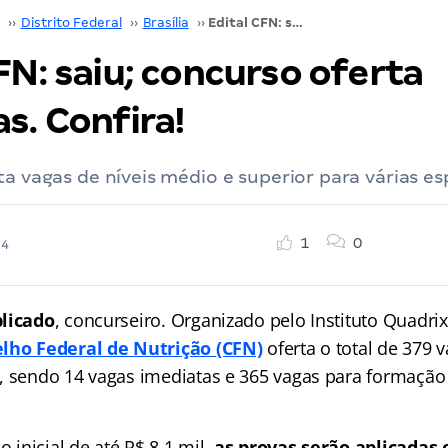
››
Distrito Federal
››
Brasília
››
Edital CFN: saiu; concurso oferta 379 vagas. Confira!
FN: saiu; concurso oferta
s. Confira!
ta vagas de níveis médio e superior para várias es
1
0
24
blicado
, concurseiro. Organizado pelo Instituto Quadri
lho Federal de Nutrição (CFN)
oferta o total de 379 v
, sendo 14 vagas imediatas e 365 vagas para formação
inicial de até R$ 8.1 mil,
as provas serão aplicada