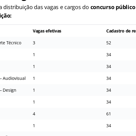
 distribuição das vagas e cargos do
concurso público
ição:
Vagas efetivas
Cadastro de re
rte Técnico
3
52
1
34
1
34
– Audiovisual
1
34
– Design
1
34
1
34
4
61
1
34