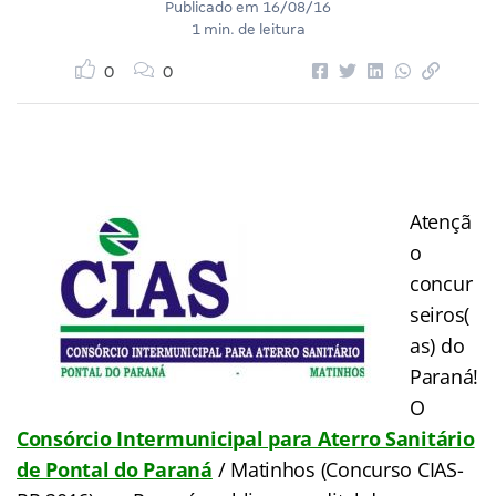
Publicado em
16/08/16
1 min. de leitura
0
0
Atençã
o
concur
seiros(
as) do
Paraná!
O
Consórcio Intermunicipal para Aterro Sanitário
de Pontal do Paraná
/ Matinhos (Concurso CIAS-