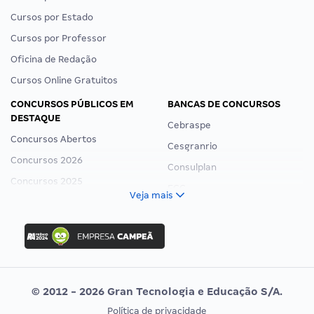
Cursos por Estado
Cursos por Professor
Oficina de Redação
Cursos Online Gratuitos
CONCURSOS PÚBLICOS EM
BANCAS DE CONCURSOS
DESTAQUE
Cebraspe
Concursos Abertos
Cesgranrio
Concursos 2026
Consulplan
Concursos 2025
FCC
Veja mais
Concurso Nacional Unificado
FGV
Concurso Ibama
Idecan
Concurso MPU
Selecon
Editais publicados
Uniase
© 2012 - 2026 Gran Tecnologia e Educação S/A.
Vunesp
Política de privacidade