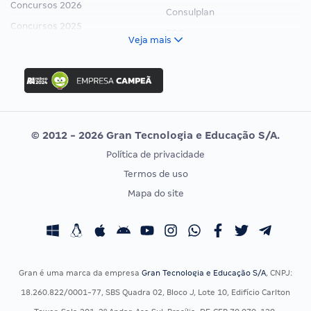
Concursos 2026
Consulplan
Concursos 2025
FCC
Veja mais
Concurso Nacional Unificado
FGV
Concurso Ibama
Idecan
Concurso MPU
Selecon
Editais publicados
Uniase
© 2012 - 2026 Gran Tecnologia e Educação S/A.
Vunesp
Política de privacidade
CONCURSOS POR PROFISSÃO
EXAME DE ORDEM
Termos de uso
Concursos Administrativos
OAB
Mapa do site
Concursos Educação
Prova OAB
Concursos Fiscais
Calendário OAB
Concursos Jurídicos
Questões OAB
Concursos Militares
Recursos OAB
Gran é uma marca da empresa
Gran Tecnologia e Educação S/A
, CNPJ:
Concursos Policiais
Exame de Ordem
18.260.822/0001-77, SBS Quadra 02, Bloco J, Lote 10, Edifício Carlton
Concursos Saúde