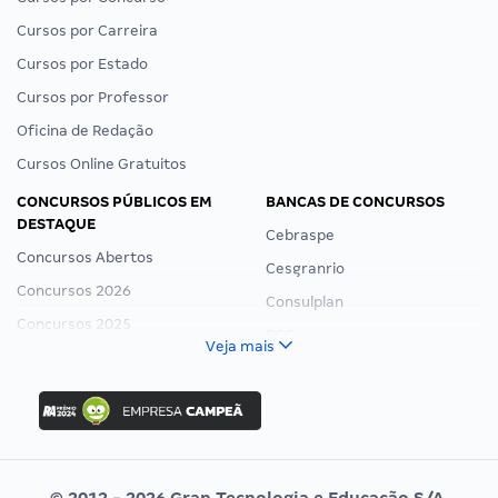
Cursos por Carreira
Cursos por Estado
Cursos por Professor
Oficina de Redação
Cursos Online Gratuitos
CONCURSOS PÚBLICOS EM
BANCAS DE CONCURSOS
DESTAQUE
Cebraspe
Concursos Abertos
Cesgranrio
Concursos 2026
Consulplan
Concursos 2025
FCC
Veja mais
Concurso Nacional Unificado
FGV
Concurso Ibama
Idecan
Concurso MPU
Selecon
Editais publicados
Uniase