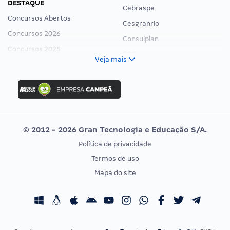
DESTAQUE
Cebraspe
Concursos Abertos
Cesgranrio
Concursos 2026
Consulplan
Concursos 2025
FCC
Veja mais
Concurso Nacional Unificado
FGV
Concurso Ibama
Idecan
Concurso MPU
Selecon
Editais publicados
Uniase
© 2012 - 2026 Gran Tecnologia e Educação S/A.
Vunesp
Política de privacidade
CONCURSOS POR PROFISSÃO
EXAME DE ORDEM
Termos de uso
Concursos Administrativos
OAB
Mapa do site
Concursos Educação
Prova OAB
Concursos Fiscais
Calendário OAB
Concursos Jurídicos
Questões OAB
Concursos Militares
Recursos OAB