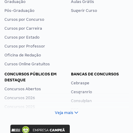
Graduação
Aulas Grátis
Pós-Graduação
Sugerir Curso
Cursos por Concurso
Cursos por Carreira
Cursos por Estado
Cursos por Professor
Oficina de Redação
Cursos Online Gratuitos
CONCURSOS PÚBLICOS EM
BANCAS DE CONCURSOS
DESTAQUE
Cebraspe
Concursos Abertos
Cesgranrio
Concursos 2026
Consulplan
Concursos 2025
FCC
Veja mais
Concurso Nacional Unificado
FGV
Concurso Ibama
Idecan