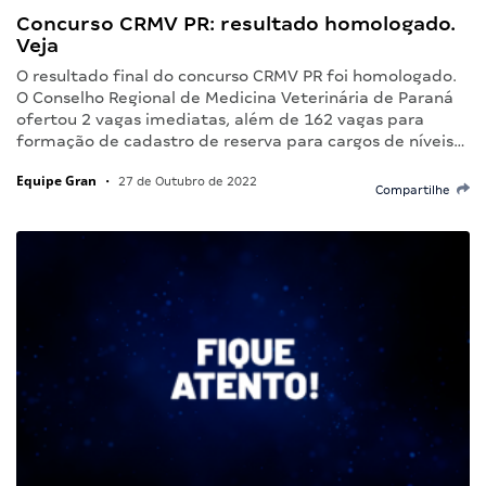
Concurso CRMV PR: resultado homologado.
Veja
O resultado final do concurso CRMV PR foi homologado.
O Conselho Regional de Medicina Veterinária de Paraná
ofertou 2 vagas imediatas, além de 162 vagas para
formação de cadastro de reserva para cargos de níveis…
Equipe Gran
•
27 de Outubro de 2022
Compartilhe