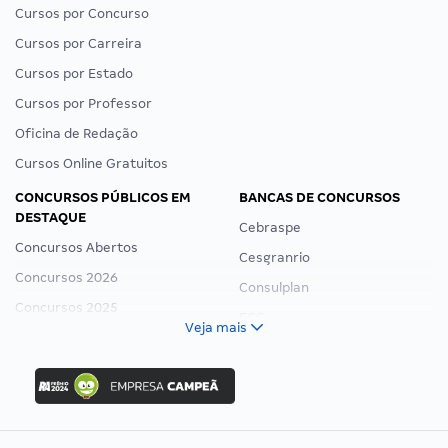
Cursos por Concurso
Cursos por Carreira
Cursos por Estado
Cursos por Professor
Oficina de Redação
Cursos Online Gratuitos
CONCURSOS PÚBLICOS EM
BANCAS DE CONCURSOS
DESTAQUE
Cebraspe
Concursos Abertos
Cesgranrio
Concursos 2026
Consulplan
Concursos 2025
FCC
Veja mais
Concurso Nacional Unificado
FGV
Concurso Ibama
Idecan
Concurso MPU
Selecon
Editais publicados
Uniase