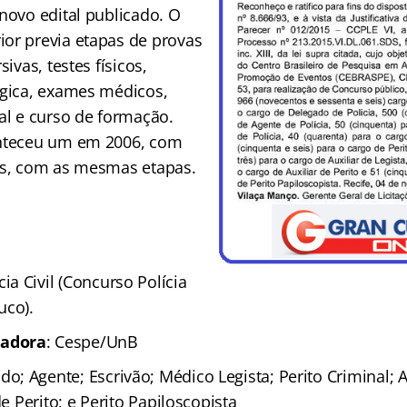
novo edital publicado. O
or previa etapas de provas
sivas, testes físicos,
ógica, exames médicos,
al e curso de formação.
onteceu um em 2006, com
as, com as mesmas etapas.
cia Civil (Concurso Polícia
uco).
zadora
: Cespe/UnB
do; Agente; Escrivão; Médico Legista; Perito Criminal; A
de Perito; e Perito Papiloscopista