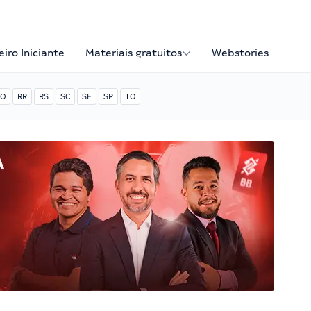
iro Iniciante
Materiais gratuitos
Webstories
O
RR
RS
SC
SE
SP
TO