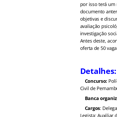
por isso terá um 
documento anteri
objetivas e discur
avaliação psicol
investigação soci
Antes deste, ac
oferta de 50 vag
Detalhes:
Concurso:
Polí
Civil de Pernamb
Banca organi
Cargos
: Delega
Legista; Auxiliar 