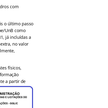
uadros com
is o último passo
espe/UnB como
, já incluídas a
extra, no valor
elmente,
es físicos,
e formação
e a partir de