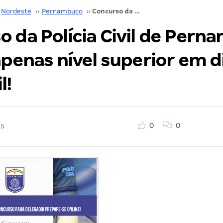
Nordeste
››
Pernambuco
››
Concurso da Polícia Civil de Pernambuco exigirá apenas nível superior em direito! R$ 12 mil!
o da Polícia Civil de Per
apenas nível superior em di
l!
0
0
15