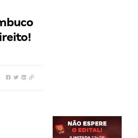
nambuco
reito!