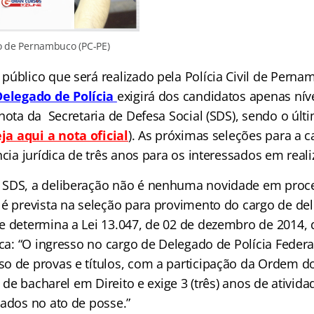
 do de Pernambuco (PC-PE)
público que será realizado pela Polícia Civil de Perna
Delegado de Polícia
exigirá dos candidatos apenas nív
 nota da Secretaria de Defesa Social (SDS), sendo o úl
ja aqui a nota oficial
). As próximas seleções para a c
cia jurídica de três anos para os interessados em reali
 SDS, a deliberação não é nenhuma novidade em proc
 é prevista na seleção para provimento do cargo de del
e determina a Lei 13.047, de 02 de dezembro de 2014,
aca: “O ingresso no cargo de Delegado de Polícia Federa
o de provas e títulos, com a participação da Ordem 
o de bacharel em Direito e exige 3 (três) anos de ativida
vados no ato de posse.”