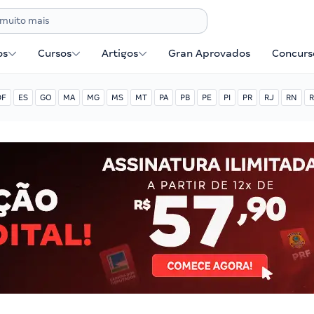
os
Cursos
Artigos
Gran Aprovados
Concurse
DF
ES
GO
MA
MG
MS
MT
PA
PB
PE
PI
PR
RJ
RN
R