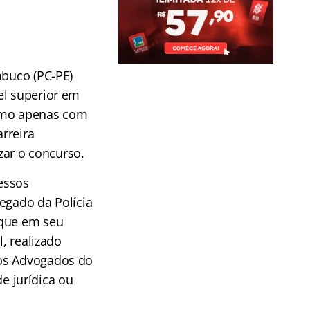
mbuco (PC-PE)
el superior em
timo apenas co
m
arreira
zar o concurso.
essos
egado da Polícia
 que em seu
l, realizado
dos Advogados do
de jurídica ou