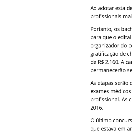
Ao adotar esta d
profissionais mai
Portanto, os bac
para que o edita
organizador do co
gratificação de c
de R$ 2.160. A c
permanecerão s
As etapas serão d
exames médicos e
profissional. As
2016.
O último concurs
que estava em an