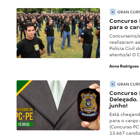
GRAN CURS
Concurso 
para o car
Concurseiro/
realizaram a
Polícia Civil
atento/a! O C
Anna Rodrigues
GRAN CURS
Concurso 
Delegado.
junho!
Está chegand
para o cargo
(Concurso PC
13.667 candi