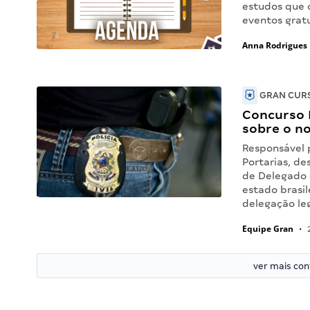
estudos que 
eventos grat
Anna Rodrigues
GRAN CURS
Concurso 
sobre o nov
Responsável p
Portarias, de
de Delegado 
estado brasi
delegação le
Equipe Gran
•
2
ver mais co