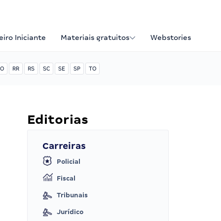
iro Iniciante
Materiais gratuitos
Webstories
O
RR
RS
SC
SE
SP
TO
Editorias
Carreiras
Policial
Fiscal
Tribunais
Jurídico