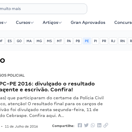
os
Cursos
Artigos
Gran Aprovados
Concurse
DF
ES
GO
MA
MG
MS
MT
PA
PB
PE
PI
PR
RJ
RN
R
co
OS POLICIAL
PC-PE 2016: divulgado o resultado
 agente e escrivão. Confira!
as) que participaram do certame da Polícia Civil
o, atenção! O resultado final para os cargos de
ivão foi divulgado nesta segunda-feira, 11 de
e do Cebraspe. Confira aqui. A…
Compartilhe:
•
11 de Julho de 2016