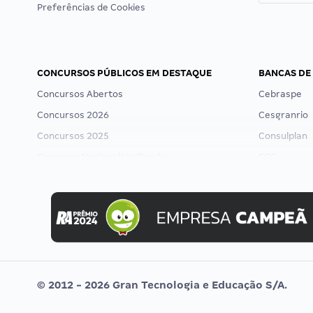
Preferências de Cookies
CONCURSOS PÚBLICOS EM DESTAQUE
BANCAS DE
Concursos Abertos
Cebraspe
Concursos 2026
Cesgranrio
Concursos 2025
Consulplan
Concurso Nacional Unificado
FCC
Concurso Ibama
FGV
Concurso MPU
Idecan
Editais publicados
Selecon
Uniase
Vunesp
© 2012 - 2026 Gran Tecnologia e Educação S/A.