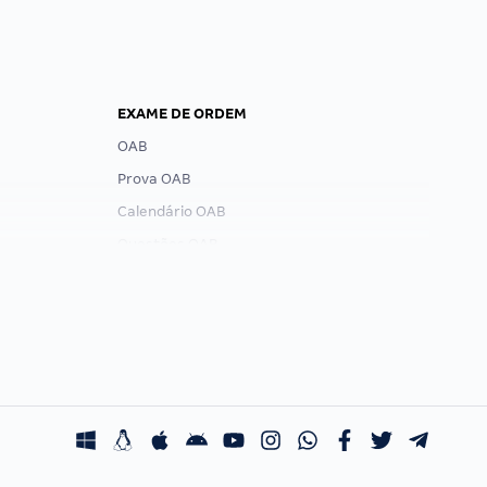
EXAME DE ORDEM
OAB
Prova OAB
Calendário OAB
Questões OAB
Recursos OAB
Exame de Ordem