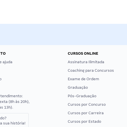
NTO
CURSOS ONLINE
e ajuda
Assinatura Ilimitada
Coaching para Concursos
p
Exame de Ordem
Graduação
atendimento:
Pós-Graduação
exta (8h às 20h),
Cursos por Concurso
às 13h).
Cursos por Carreira
ado?
Cursos por Estado
a sua história!