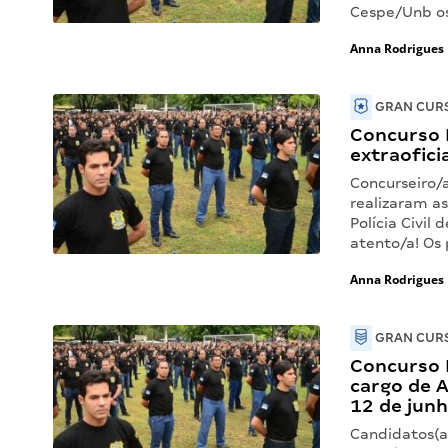
Cespe/Unb os
Anna Rodrigues
GRAN CURS
Concurso 
extraofici
Concurseiro/
realizaram a
Polícia Civil
atento/a! Os
Anna Rodrigues
GRAN CURS
Concurso 
cargo de A
12 de junh
Candidatos(a