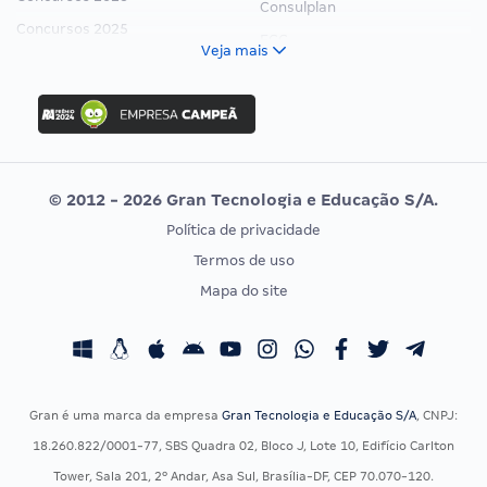
Consulplan
Concursos 2025
FCC
Veja mais
Concurso Nacional Unificado
FGV
Concurso Ibama
Idecan
Concurso MPU
Selecon
Editais publicados
Uniase
© 2012 - 2026 Gran Tecnologia e Educação S/A.
Vunesp
Política de privacidade
CONCURSOS POR PROFISSÃO
EXAME DE ORDEM
Termos de uso
Concursos Administrativos
OAB
Mapa do site
Concursos Educação
Prova OAB
Concursos Fiscais
Calendário OAB
Concursos Jurídicos
Questões OAB
Concursos Militares
Recursos OAB
Gran é uma marca da empresa
Gran Tecnologia e Educação S/A
, CNPJ:
Concursos Policiais
Exame de Ordem
18.260.822/0001-77, SBS Quadra 02, Bloco J, Lote 10, Edifício Carlton
Concursos Saúde
Tower, Sala 201, 2º Andar, Asa Sul, Brasília-DF, CEP 70.070-120.