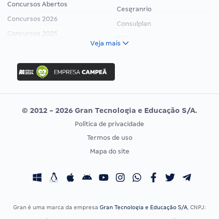
Concursos Abertos
Cesgranrio
Concursos 2026
Consulplan
Concursos 2025
FCC
Veja mais
Concurso Nacional Unificado
FGV
Concurso Ibama
Idecan
Concurso MPU
Selecon
Editais publicados
Uniase
© 2012 - 2026 Gran Tecnologia e Educação S/A.
Vunesp
Política de privacidade
CONCURSOS POR PROFISSÃO
EXAME DE ORDEM
Termos de uso
Concursos Administrativos
OAB
Mapa do site
Concursos Educação
Prova OAB
Concursos Fiscais
Calendário OAB
Concursos Jurídicos
Questões OAB
Concursos Militares
Recursos OAB
Gran é uma marca da empresa
Gran Tecnologia e Educação S/A
, CNPJ:
Concursos Policiais
Exame de Ordem