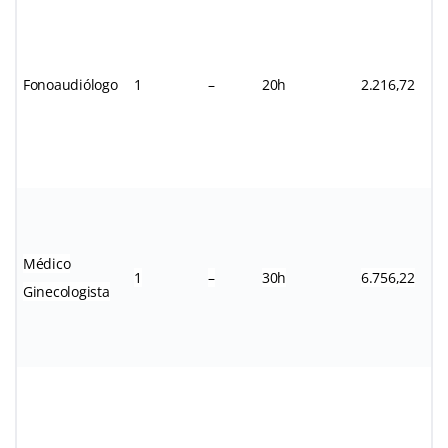
Fonoaudiólogo
1
–
20h
2.216,72
Médico
1
–
30h
6.756,22
Ginecologista