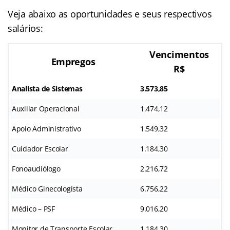
Veja abaixo as oportunidades e seus respectivos
salários:
Vencimentos
Empregos
R$
Analista de Sistemas
3.573,85
Auxiliar Operacional
1.474,12
Apoio Administrativo
1.549,32
Cuidador Escolar
1.184,30
Fonoaudiólogo
2.216,72
Médico Ginecologista
6.756,22
Médico – PSF
9.016,20
Monitor de Transporte Escolar
1.184,30