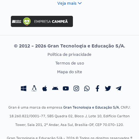
FCC
Veja mais
Concurso Nacional Unificado
FGV
Concurso Ibama
Idecan
Concurso MPU
Selecon
Editais publicados
Uniase
© 2012 - 2026 Gran Tecnologia e Educação S/A.
Vunesp
Política de privacidade
CONCURSOS POR PROFISSÃO
EXAME DE ORDEM
Termos de uso
Concursos Administrativos
OAB
Mapa do site
Concursos Educação
Prova OAB
Concursos Fiscais
Calendário OAB
Concursos Jurídicos
Questões OAB
Concursos Militares
Recursos OAB
Gran é uma marca da empresa
Gran Tecnologia e Educação S/A
, CNPJ:
Concursos Policiais
Exame de Ordem
18.260.822/0001-77, SBS Quadra 02, Bloco J, Lote 10, Edifício Carlton
Concursos Saúde
Tower, Sala 201, 2º Andar, Asa Sul, Brasília-DF, CEP 70.070-120.
Concursos Tribunais
Gran Tecnologia e Educação S/A - 2026 © Todos os direitos reservados ®