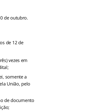
10 de outubro.
tos de 12 de
três) vezes em
ital;
ei, somente a
ela União, pelo
ção de documento
ição;