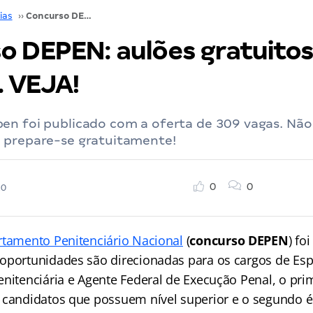
ias
››
Concurso DEPEN: aulões gratuitos desta semana. VEJA!
o DEPEN: aulões gratuitos
 VEJA!
en foi publicado com a oferta de 309 vagas. Não
 prepare-se gratuitamente!
0
0
20
tamento Penitenciário Nacional
(
concurso DEPEN
) fo
oportunidades são direcionadas para os cargos de Espe
enitenciária e Agente Federal de Execução Penal, o pri
 candidatos que possuem nível superior e o segundo é