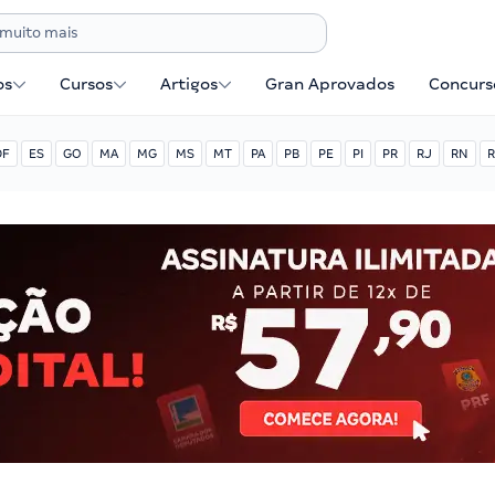
os
Cursos
Artigos
Gran Aprovados
Concurse
DF
ES
GO
MA
MG
MS
MT
PA
PB
PE
PI
PR
RJ
RN
R