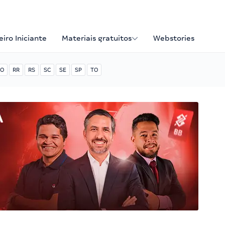
iro Iniciante
Materiais gratuitos
Webstories
O
RR
RS
SC
SE
SP
TO