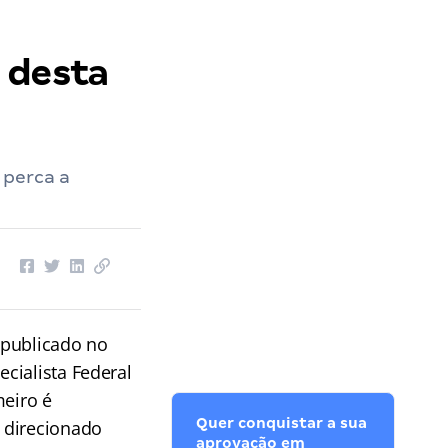
 desta
 perca a
i publicado no
cialista Federal
meiro é
Quer conquistar a sua
 direcionado
aprovação em