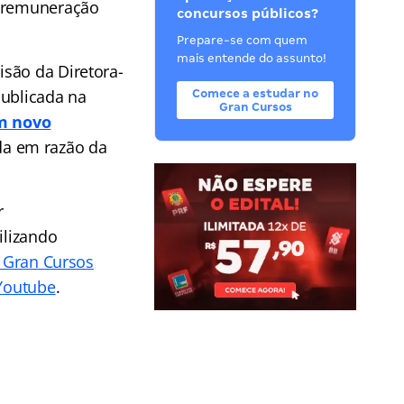
A remuneração
concursos públicos?
Prepare-se com quem
mais entende do assunto!
isão da Diretora-
publicada na
Comece a estudar no
Gran Cursos
m novo
ada em razão da
r
ilizando
 Gran Cursos
 Youtube
.