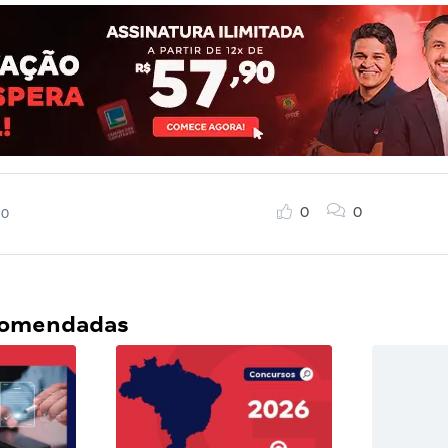
0
0
20
ecomendadas