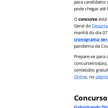
para candidatos 
pode chegar até 
O
concurso
está 
Geral do
Departa
manhã do dia 07 
cronograma ser
pandemia da Cov
Prepare-se para 
concurseiros(as),
conteúdos gratuit
Online
, na
página
Concurso 
Gabaritando Dir