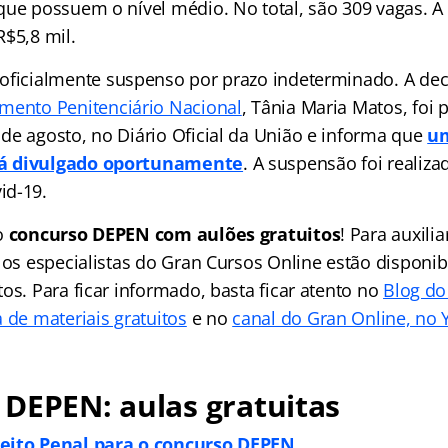
que possuem o nível médio. No total, são 309 vagas. 
R$5,8 mil.
oficialmente suspenso por prazo indeterminado. A dec
mento Penitenciário Nacional
, Tânia Maria Matos, foi 
de agosto, no Diário Oficial da União e informa que
u
á divulgado oportunamente
. A suspensão foi realiz
id-19.
o
concurso DEPEN com aulões gratuitos
! Para auxilia
 os especialistas do Gran Cursos Online estão disponib
os. Para ficar informado, basta ficar atento no
Blog do
 de materiais gratuitos
e no
canal do Gran Online, no
DEPEN: aulas gratuitas
eito Penal para o concurso DEPEN