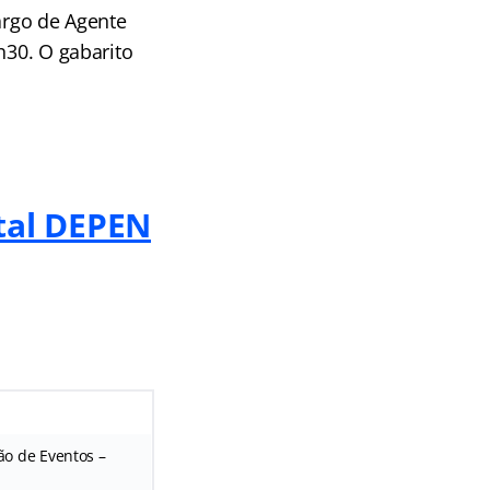
argo de Agente
h30. O gabarito
ital DEPEN
ão de Eventos –