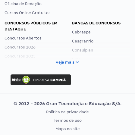
Oficina de Redação
Cursos Online Gratuitos
CONCURSOS PÚBLICOS EM
BANCAS DE CONCURSOS
DESTAQUE
Cebraspe
Concursos Abertos
Cesgranrio
Concursos 2026
Consulplan
Concursos 2025
FCC
Veja mais
Concurso Nacional Unificado
FGV
Concurso Ibama
Idecan
Concurso MPU
Selecon
Editais publicados
Uniase
© 2012 - 2026 Gran Tecnologia e Educação S/A.
Vunesp
Política de privacidade
CONCURSOS POR PROFISSÃO
EXAME DE ORDEM
Termos de uso
Concursos Administrativos
OAB
Mapa do site
Concursos Educação
Prova OAB