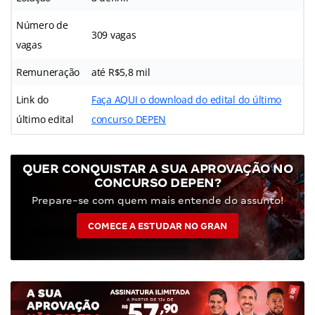
Número de
309 vagas
vagas
Remuneração
até R$5,8 mil
Link do
Faça AQUI o download do edital do último
último edital
concurso DEPEN
QUER CONQUISTAR A SUA APROVAÇÃO NO
CONCURSO DEPEN?
Prepare-se com quem mais entende do assunto!
COMECE A ESTUDAR NO GRAN