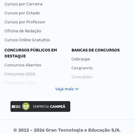
Cursos por Carreira
Cursos por Estado
Cursos por Professor
Oficina de Redação
Cursos Online Gratuitos
CONCURSOS PÚBLICOS EM
BANCAS DE CONCURSOS
DESTAQUE
Cebraspe
Concursos Abertos
Cesgranrio
Concursos 2026
Consulplan
Concursos 2025
FCC
Veja mais
Concurso Nacional Unificado
FGV
Concurso Ibama
Idecan
Concurso MPU
Selecon
Editais publicados
Uniase
© 2012 - 2026 Gran Tecnologia e Educação S/A.
Vunesp