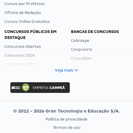
Cursos por Professor
Oficina de Redação
Cursos Online Gratuitos
CONCURSOS PÚBLICOS EM
BANCAS DE CONCURSOS
DESTAQUE
Cebraspe
Concursos Abertos
Cesgranrio
Concursos 2026
Consulplan
Concursos 2025
FCC
Veja mais
Concurso Nacional Unificado
FGV
Concurso Ibama
Idecan
Concurso MPU
Selecon
Editais publicados
Uniase
© 2012 - 2026 Gran Tecnologia e Educação S/A.
Vunesp
Política de privacidade
CONCURSOS POR PROFISSÃO
EXAME DE ORDEM
Termos de uso
Concursos Administrativos
OAB